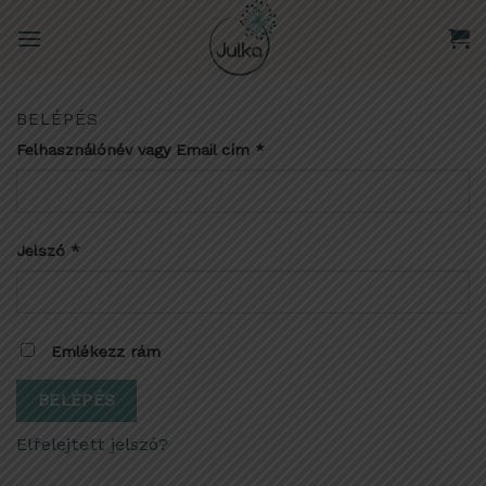
Skip
to
content
BELÉPÉS
Felhasználónév vagy Email cím
*
Jelszó
*
Emlékezz rám
BELÉPÉS
Elfelejtett jelszó?