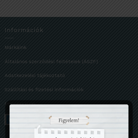
Információk
Márkáink
Általános szerződési feltételek (ÁSZF)
Adatkezelési tájékoztató
Szállítási és fizetési információk
Impresszum