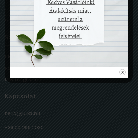
A kényelmes és biztonságos online fizetést a Barion Payment Zrt. biztosítja, MNB
engedély száma: H-EN-I-1064/2013
Bankkártya adatai áruházunkhoz nem jutnak el.
Saját fiók
Fiókadatok
Rendelések
Kívánságlistám
Kapcsolat
hello@julka.hu
+36 20 296 2030