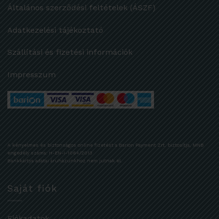
Általános szerződési feltételek (ÁSZF)
Adatkezelési tájékoztató
Szállítási és fizetési információk
Impresszum
A kényelmes és biztonságos online fizetést a Barion Payment Zrt. biztosítja, MNB
engedély száma: H-EN-I-1064/2013
Bankkártya adatai áruházunkhoz nem jutnak el.
Saját fiók
Fiókadatok