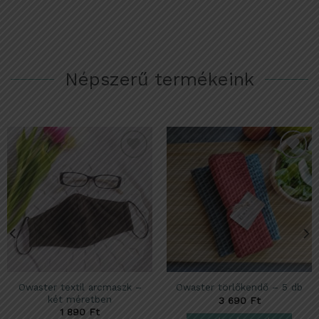
Népszerű termékeink
Kedvencekhez
Kedvencekhez
adom
adom
Owaster textil arcmaszk –
Owaster törlőkendő – 5 db
két méretben
3 690
Ft
1 890
Ft