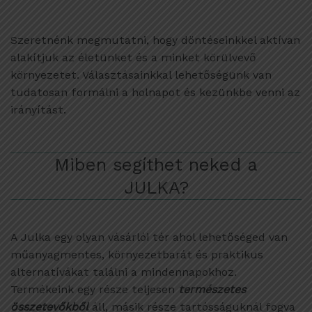
Szeretnénk megmutatni, hogy döntéseinkkel aktívan
alakítjuk az életünket és a minket körülvevő
környezetet. Választásainkkal lehetőségünk van
tudatosan formálni a holnapot és kezünkbe venni az
irányítást.
Miben segíthet neked a
JULKA?
A Julka egy olyan vásárlói tér ahol lehetőséged van
műanyagmentes, környezetbarát és praktikus
alternatívákat találni a mindennapokhoz.
Termékeink egy része teljesen
természetes
összetevőkből
áll, másik része tartósságuknál fogva