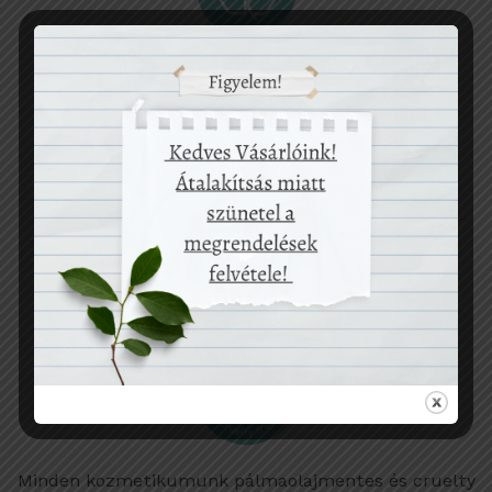
Termékeink 100%-ban újrahasznosított papír
csomagolásban érkeznek hozzád.
Vegán termékeket is találsz nálunk.
Minden kozmetikumunk pálmaolajmentes és cruelty