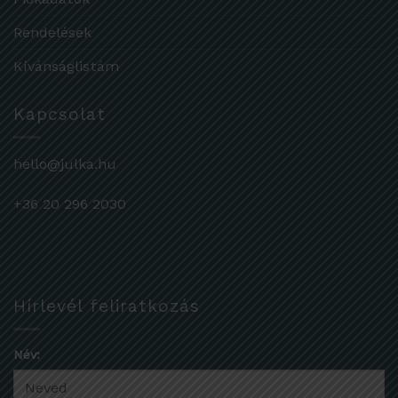
Rendelések
Kívánságlistám
Kapcsolat
hello@julka.hu
+36 20 296 2030
Hírlevél feliratkozás
Név: