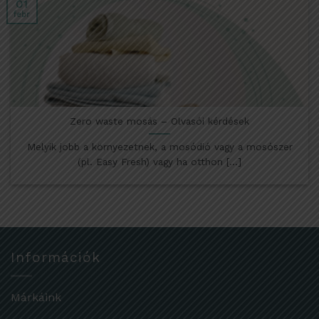
01
febr
Zero waste mosás – Olvasói kérdések
Melyik jobb a környezetnek, a mosódió vagy a mosószer
(pl. Easy Fresh) vagy ha otthon [...]
Információk
Márkáink