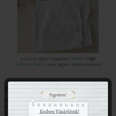
A piacra vigyél magaddal
cekkert
vagy
hálós ecobaget
, hogy legyen mibe pakolnod!
Mondj nemet az egyszer használatos műanyagokra!
Sok olyan eldobható, egyszer használatos műanyag
van, amit viszonylag egyszerű kiküszöbölni. Vigyél
magaddal
kulacsot
mindenhová, de egy