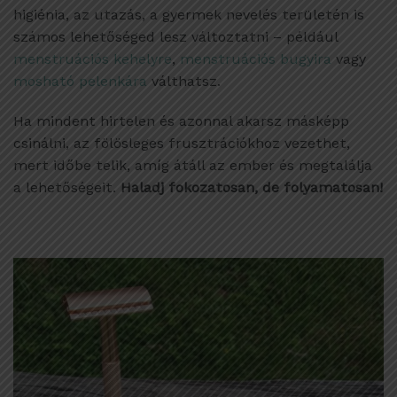
higiénia, az utazás, a gyermek nevelés területén is
számos lehetőséged lesz változtatni – például
menstruációs kehelyre
,
menstruációs bugyira
vagy
mosható pelenkára
válthatsz.
Ha mindent hirtelen és azonnal akarsz másképp
csinálni, az fölösleges frusztrációkhoz vezethet,
mert időbe telik, amíg átáll az ember és megtalálja
a lehetőségeit.
Haladj fokozatosan, de folyamatosan!