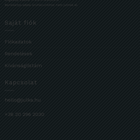
Bankkártya adatai áruházunkhoz nem jutnak el.
Saját fiók
Fiókadatok
Rendelések
Kívánságlistám
Kapcsolat
hello@julka.hu
+36 20 296 2030