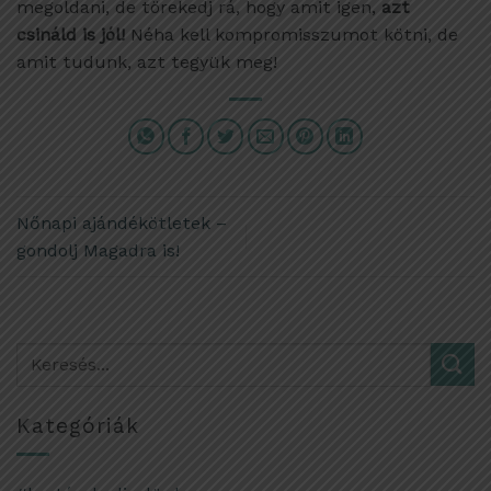
megoldani, de törekedj rá, hogy amit igen,
azt
csináld is jól!
Néha kell kompromisszumot kötni, de
amit tudunk, azt tegyük meg!
Nőnapi ajándékötletek –
gondolj Magadra is!
Kategóriák