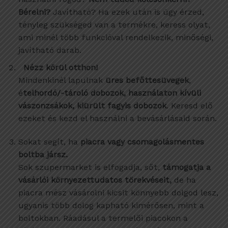
Bérelni?
Javítható? Ha ezek után is úgy érzed,
tényleg szükséged van a termékre, keress olyat,
ami minél több funkcióval rendelkezik, minőségi,
javítható darab.
Nézz körül otthon!
Mindenkinél lapulnak
üres befőttesüvegek
,
é
telhordó/-tároló dobozok, használaton kívüli
vászonzsákok, kiürült fagyis dobozok
. Keresd elő
ezeket és kezd el használni a bevásárlásaid során.
Sokat segít, ha
piacra vagy csomagolásmentes
boltba jársz.
Sok szupermarket is elfogadja, sőt,
támogatja a
vásárlói környezettudatos törekvéseit,
de ha
piacra mész vásárolni kicsit könnyebb dolgod lesz,
ugyanis több dolog kapható kimérősen, mint a
boltokban. Ráadásul a termelői piacokon a