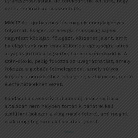
újrahasznosításnak, de törekednünk kell arra, hogy
ezt is minimálisra csökkentsük.
Miért?
Az újrahasznosítás maga is energiaigényes
folyamat. És igen, az energia manapság sajnos
nagyrészt kőolajat, földgázt, kőszenet jelent, amit
ha elégetünk nem csak különféle egészségre káros
anyagok jutnak a légkörbe, hanem szén-dioxid is. A
szén-dioxid, pedig fokozza az üvegházhatást, amely
fokozza a globális felmelegedést, amely súlyos
időjárási anomáliákhoz, hőséghez, vízhiányhoz, romló
életfeltételekhez vezet.
Ráadásul a szelektív hulladék újrahasznosítása
általában nem helyben történik, tehát el kell
szállítani (sokszor a világ másik felére), ami megint
csak rengeteg káros kibocsátást jelent.