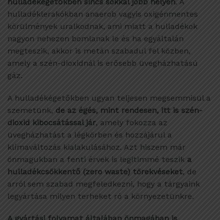
hulladékégetőkben sincs sokkal jobb helyen
. A
hulladéklerakókban anaerob vagyis oxigénmentes
körülmények uralkodnak, ami miatt a hulladékok
nagyon nehezen bomlanak le és ha egyáltalán
megteszik, akkor is metán szabadul fel közben,
amely a szén-dioxidnál is erősebb üvegházhatású
gáz.
A hulladékégetőkben ugyan teljesen megsemmisül a
szemetünk,
de az égés, mint rendesen, itt is szén-
dioxid kibocsátással jár
, amely fokozza az
üvegházhatást a légkörben és hozzájárul a
klímaváltozás kialakulásához. Azt hiszem már
önmagukban a fenti érvek is legitimmé teszik
a
hulladékcsökkentő (zero waste) törekvéseket
, de
arról sem szabad megfeledkezni, hogy a tárgyaink
legyártása milyen terheket ró a környezetünkre.
A gyártási folyamat általában önmagában is