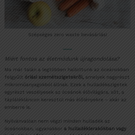
Szépséges zero waste bevásárlás!
Miért fontos az életmódunk újragondolása?
Ma már talán a legtöbben hallottunk az óceánokban
felgyűlt
óriási szemétszigetekről,
amelyek nagyrészt
mikroműanyagokból állnak. Ezek a hulladékszigetek
egyrészt veszélyesek az óceánok élővilágára, sőt, a
táplálékláncon keresztül más élőlényekre – akár az
emberre is.
Nyilvánvalóan nem végzi minden hulladék az
óceánokban, ugyanakkor
a hulladéklerakókban vagy