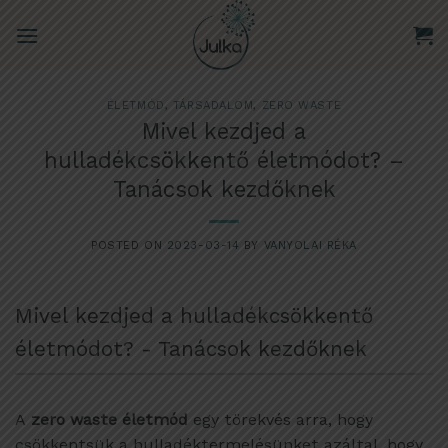
Skip
to
content
ÉLETMÓD
,
TÁRSADALOM
,
ZERO WASTE
Mivel kezdjed a
hulladékcsökkentő életmódot? –
Tanácsok kezdőknek
POSTED ON
2023-03-14
BY
VANYOLAI RÉKA
Mivel kezdjed a hulladékcsökkentő
életmódot? - Tanácsok kezdőknek
A
zero waste életmód
egy törekvés arra, hogy
csökkentsük a hulladéktermelésünket azáltal, hogy