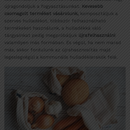
újragondoljuk a fogyasztásunkat.
Kevesebb
csomagolt terméket vásárolunk,
komposztáljuk a
szerves hulladékot, többször felhasználható
termékeket használunk, a hulladékká váló
tárgyainkat pedig megpróbáljuk
újrafelhasználni
valamilyen más formában. És végül, ha nem marad
más, akkor fordulunk az újrahasznosítás majd
legeslegvégül a kommunális hulladéklerakók felé.