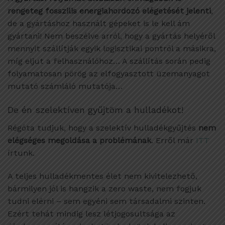
rengeteg fosszilis energiahordozó elégetését jelenti
,
de a gyártáshoz használt gépeket is le kell ám
gyártani! Nem beszélve arról, hogy a gyártás helyéről
mennyit szállítják egyik logisztikai pontról a másikra,
míg eljut a felhasználóhoz… A szállítás során pedig
folyamatosan pörög az elfogyasztott üzemanyagot
mutató számláló mutatója…
De én szelektíven gyűjtöm a hulladékot!
Régóta tudjuk, hogy a szelektív hulladékgyűjtés
nem
elégséges megoldása a problémának
. Erről már
ITT
írtunk.
A teljes hulladékmentes élet nem kivitelezhető,
bármilyen jól is hangzik a zero waste, nem fogjuk
tudni elérni – sem egyéni sem társadalmi szinten.
Ezért tehát mindig lesz létjogosultsága az