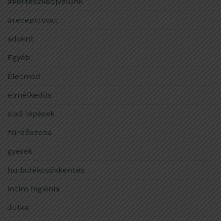
#kertészkedjvelünk
#receptrovat
advent
Egyéb
Életmód
elmélkedős
első lépések
fürdőszoba
gyerek
hulladékcsökkentés
intim higiénia
Julka