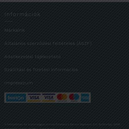
Információk
Márkáink
Általános szerződési feltételek (ÁSZF)
Adatkezelési tájékoztató
Szállítási és fizetési információk
Impresszum
A kényelmes és biztonságos online fizetést a Barion Payment Zrt. biztosítja, MNB
engedély száma: H-EN-I-1064/2013