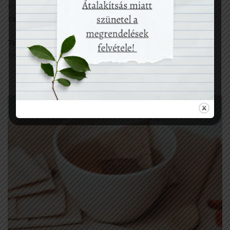
evőeszközkészlet
is könnyen elfér még egy női
táskában is.
Teázáshoz használj szálas teát és
mosható
teafiltert
, kávézáshoz
mosható kávéfiltert.