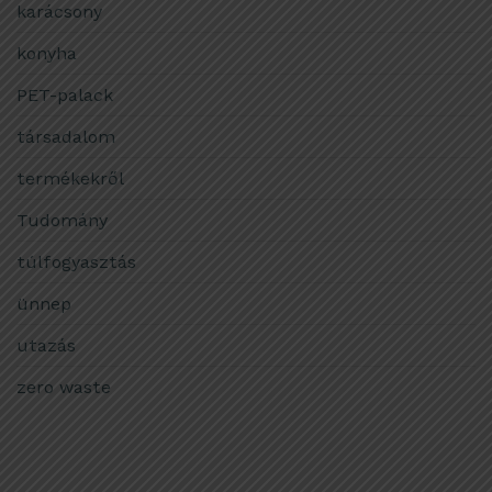
karácsony
konyha
PET-palack
társadalom
termékekről
Tudomány
túlfogyasztás
ünnep
utazás
zero waste