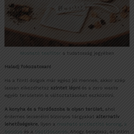
Mosható teafilter
a tudatosság jegyében
Haladj fokozatosan!
Ha a fönti dolgok már egész jól mennek, akkor szép
lassan elkezdhetsz
szintet lépni
és a zero waste
egyéb területein is változtatásokat eszközölni.
A konyha és a fürdőszoba is olyan terület,
ahol
érdemes lecserélni bizonyos tárgyakat
alternatív
lehetőségekre
, ilyen a
mosható arctisztító korong
,
a
borotva
és a
tisztítószerek
. Ahogy belejössz, az intim