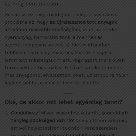
Ez még nem minden…
De sajnos ez még mindig nem elég, a következő
probléma az, hogy
az újrahasznosított anyagok
általában rosszabb minőségűek
, mint az eredeti
nyersanyag, hamarabb tönkre mennek és
szeméttelepeken kötnek ki, illetve általában
többször nem is újrahasznosíthatók – vagy a
leromlott minőségük miatt, vagy azért mert olyan
termékekben használják fel őket, amikben nehéz
más anyagoktól elválasztani őket. Ez utóbbira talán
legjobb példát a polárpulóverek jelentik.
Oké, de akkor mit lehet egyénileg tenni?
Gondolkozz!
Mikor vásárolnál valamit, gondold át
:
tényleg szükséged van rá?
Nincs otthon valamid,
amivel helyettesíteni tudnád? Rendszeresen
használni fogod?
Nem tudod kölcsönkérni?