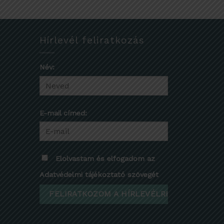
Hírlevél feliratkozás
Név:
E-mail címed:
Elolvastam és elfogadom az
Adatvédelmi tájékoztató szövegét