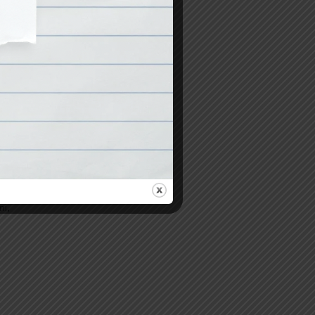
inél
yen
gy
ni,