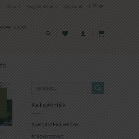
Rólunk
Megjelenéseink
Kapcsolat
OWASTERCUP
ÉS
Kategóriák
#kertészkedjvelünk
? –
#receptrovat