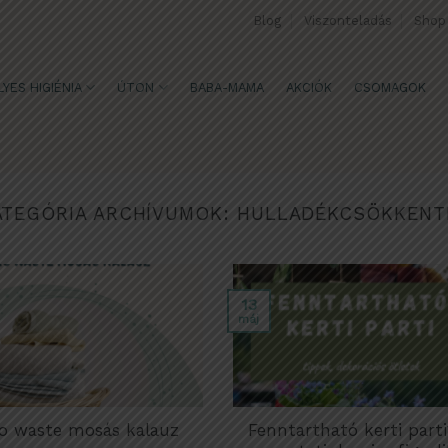
Blog
Viszonteladás
Shop
YES HIGIÉNIA
ÚTON
BABA-MAMA
AKCIÓK
CSOMAGOK
ATEGÓRIA ARCHÍVUMOK:
HULLADÉKCSÖKKENT
13
máj
o waste mosás kalauz
Fenntartható kerti parti