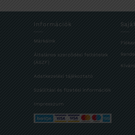
Információk
Sajá
Márkáink
Fióka
Rende
Általános szerződési feltételek
(ÁSZF)
Kíván
Adatkezelési tájékoztató
Szállítási és fizetési információk
Impresszum