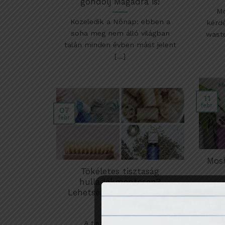
gondolj Magadra is!
Mo
Közeledik a Nőnap: ebben a
kérdé
soha meg nem álló világban
waste
talán minden évben mást jelent
[...]
11
febr
07
febr
Mos
Tökéletes tisztaság
hulladékmentesen?
E
Lehetséges! – Zero waste
takarítás
kive
oko
A tisztítószerek és a