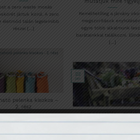
mutatjuk mire figyelj
st a zero waste mosás
Remélhetőleg a járvány oko
skörét jártuk körül. A zero
megszorítások enyhülésév
 életmód talán legelemibb
egyre több alkalmunk lesz
részei [...]
barátainkkal találkozni. Elind
[...]
22
jan
ható pelenka kisokos –
2. rész
Komposztálás – miért 
lőző blogposztunkban
hogyan csináld?
séztük az környezetvédelmi
Sokan írtátok nekünk, hogy 
kat, valamint a mosható