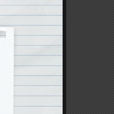
álás
nk
PET-palack
társadalom
termékekről
Tudomány
túlfogyasztás
ünnep
utazás
ter
zero waste
.]