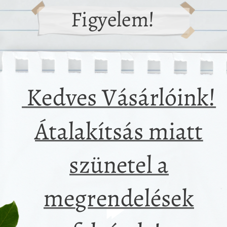
kiemelt célotok a komposzt
pelenkák előnyeit az
elkezdése. Nagyon örültü
hatósokkal szemben. Most
ennek, hiszen ez [...]
[...]
19
dec
Hulladékmentes szilvesz
o waste start – Hogyan
– Lehetséges!
dj hulladékcsökkentő
életmódba?
A karácsony után szinte
zero waste életmód egy
közvetlenül betoppan a
vés arra, hogy csökkentsük
szilveszter is, az Óév
ladéktermelésünket azáltal,
búcsúztatása és az Újév [..
ogy újragondoljuk a [...]