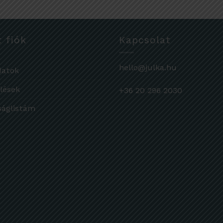
t fiók
Kapcsolat
hello@julka.hu
datok
lések
+36 20 296 2030
ságlistám