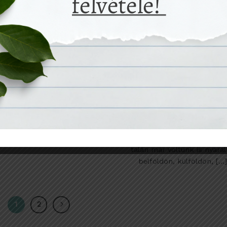
13
aug
Utazás – tippek, hogy m
környezetbarátabb leg
Már javában tart a nyár,
mindannyian készülünk va
talán már voltunk is nyaral
belföldön, külföldön, [...]
1
2