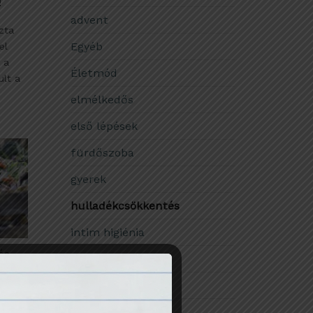
!
advent
zta
Egyéb
el
 a
Életmód
ult a
elmélkedős
első lépések
fürdőszoba
gyerek
hulladékcsökkentés
intim higiénia
és
Julka
karácsony
idén
konyha