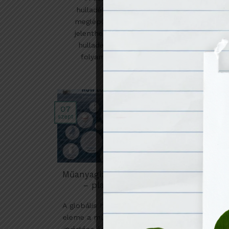
hulladékmentes takarítás
eldob
meglépése kritikus pontot
jelenthetnek egy háztartás
hulladékmentesítésének
folyamatában. Van, [...]
01
okt
07
szept
Zer
kez
Műanyaglábnyom kalkulátor
A 
– plastic footprint
törek
A globális hulladékválság egyik fő
a hul
eleme a műanyagok mértéktelen
h