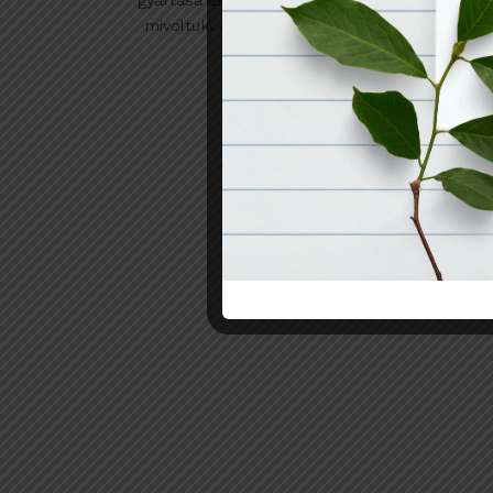
gyártása és egyszer-használatos
mivoltuk. A leglényegesebb [...]