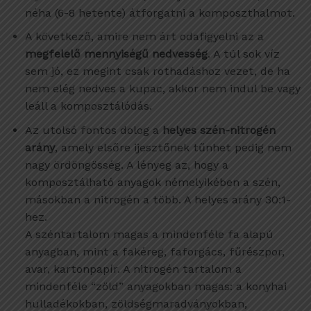
néha (6-8 hetente) átforgatni a komposzthalmot.
A következő, amire nem árt odafigyelni az a
megfelelő mennyiségű nedvesség
. A túl sok víz
sem jó, ez megint csak rothadáshoz vezet, de ha
nem elég nedves a kupac, akkor nem indul be vagy
leáll a komposztálódás.
Az utolsó fontos dolog a
helyes szén-nitrogén
arány
, amely elsőre ijesztőnek tűnhet pedig nem
nagy ördöngösség. A lényeg az, hogy a
komposztálható anyagok némelyikében a szén,
másokban a nitrogén a több. A helyes arány 30:1-
hez.
A széntartalom magas a mindenféle fa alapú
anyagban, mint a fakéreg, faforgács, fűrészpor,
avar, kartonpapír. A nitrogén tartalom a
mindenféle “zöld” anyagokban magas: a konyhai
hulladékokban, zöldségmaradványokban,