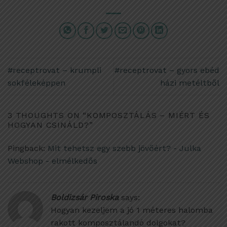
#receptrovat – krumpli
#receptrovat – gyors ebéd
sokféleképpen
házi metéltből
3 THOUGHTS ON “
KOMPOSZTÁLÁS – MIÉRT ÉS
HOGYAN CSINÁLD?
”
Pingback:
Mit tehetsz egy szebb jövőért? - Julka
Webshop - elmélkedős
Boldizsár Piroska
says:
Hogyan kezeljem a jó 1 méteres halomba
rakott komposztálandó dolgokat?