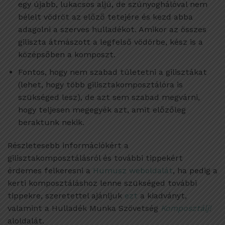
egy újabb, lukacsos aljú, de szúnyoghálóval nem
bélelt vödröt az előző tetejére és kezd abba
adagolni a szerves hulladékot. Amikor az összes
giliszta átmászott a legfelső vödörbe, kész is a
középsőben a komposzt.
Fontos, hogy nem szabad túletetni a gilisztákat
(lehet, hogy több gilisztakomposztálóra is
szükséged lesz), de azt sem szabad megvárni,
hogy teljesen megegyék azt, amit előzőleg
beraktunk nekik.
Részletesebb információkért a
gilisztakomposztálásról és további tippekért
érdemes felkeresni a
Humusz weboldalát
, ha pedig a
kerti komposztáláshoz lenne szükséged további
tippekre, szeretettel ajánljuk
ezt
a kiadványt,
valamint a Hulladék Munka Szövetség
Komposztálj!
aloldalát.