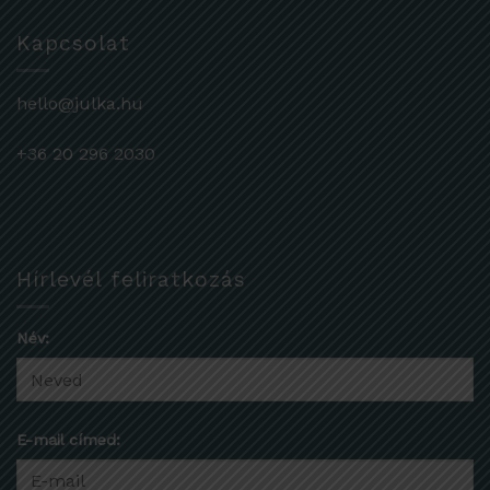
Kapcsolat
hello@julka.hu
+36 20 296 2030
Hírlevél feliratkozás
Név:
E-mail címed: