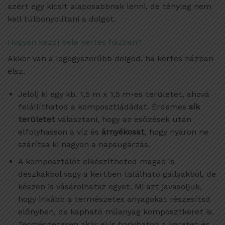
azért egy kicsit alaposabbnak lenni, de tényleg nem
kell túlbonyolítani a dolgot.
Hogyan kezdj bele kertes házban?
Akkor van a legegyszerűbb dolgod, ha kertes házban
élsz.
Jelölj ki egy kb. 1,5 m x 1,5 m-es területet, ahová
felállíthatod a komposztládádat. Érdemes
sík
területet
választani, hogy az esőzések után
elfolyhasson a víz és
árnyékosat
, hogy nyáron ne
szárítsa ki nagyon a napsugárzás.
A komposztálót elkészítheted magad is
deszkákból vagy a kertben található gallyakból, de
készen is vásárolhatsz egyet. Mi azt javasoljuk,
hogy inkább a természetes anyagokat részesítsd
előnyben, de kapható műanyag komposztkeret is.
Természetesen akár el is hagyhatod a keretet és