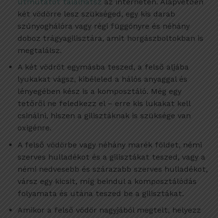
útmutatót találhatsz
az interneten. Alapvetően
két vödörre lesz szükséged, egy kis darab
szúnyoghálóra vagy régi függönyre és néhány
doboz trágyagilisztára, amit horgászboltokban is
megtalálsz.
A két vödröt egymásba teszed, a felső aljába
lyukakat vágsz, kibéleled a hálós anyaggal és
lényegében kész is a komposztáló. Még egy
tetőről ne feledkezz el – erre kis lukakat kell
csinálni, hiszen a gilisztáknak is szüksége van
oxigénre.
A felső vödörbe vagy néhány marék földet, némi
szerves hulladékot és a gilisztákat teszed, vagy a
némi nedvesebb és szárazabb szerves hulladékot,
vársz egy kicsit, míg beindul a komposztálódás
folyamata és utána teszed be a gilisztákat.
Amikor a felső vödör nagyjából megtelt, helyezz