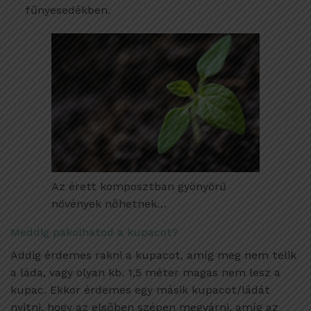
fűnyesedékben.
Az érett komposztban gyönyörű
növények nőhetnek…
Meddig pakolhatod a kupacot?
Addig érdemes rakni a kupacot, amíg meg nem telik
a láda, vagy olyan kb. 1,5 méter magas nem lesz a
kupac. Ekkor érdemes egy másik kupacot/ládát
nyitni, hogy az elsőben szépen megvárni, amíg az