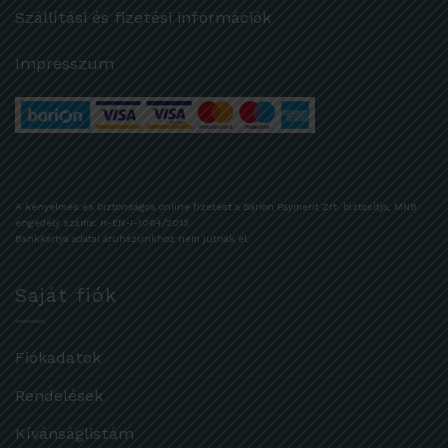
Szállítási és fizetési információk
Impresszum
A kényelmes és biztonságos online fizetést a Barion Payment Zrt. biztosítja, MNB
engedély száma: H-EN-I-1064/2013
Bankkártya adatai áruházunkhoz nem jutnak el.
Saját fiók
Fiókadatok
Rendelések
Kívánságlistám