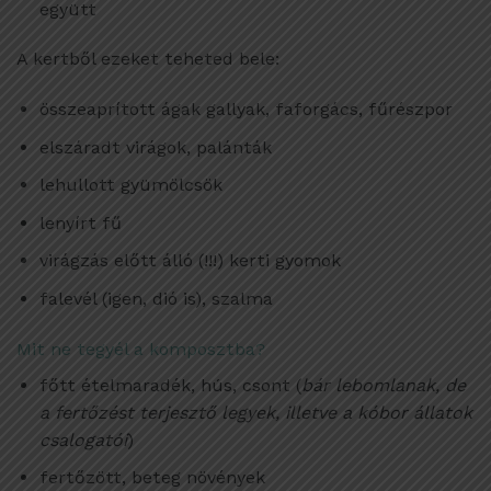
együtt
A kertből ezeket teheted bele:
összeaprított ágak gallyak, faforgács, fűrészpor
elszáradt virágok, palánták
lehullott gyümölcsök
lenyírt fű
virágzás előtt álló (!!!) kerti gyomok
falevél (igen, dió is), szalma
Mit ne tegyél a komposztba?
főtt ételmaradék, hús, csont (
bár lebomlanak, de
a fertőzést terjesztő legyek, illetve a kóbor állatok
csalogatói
)
fertőzött, beteg növények