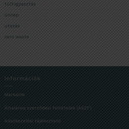
túlfogyasztás
ünnep
utazás
zero waste
Információk
Márkáink
Általános szerződési feltételek (ÁSZF)
Adatkezelési tájékoztató