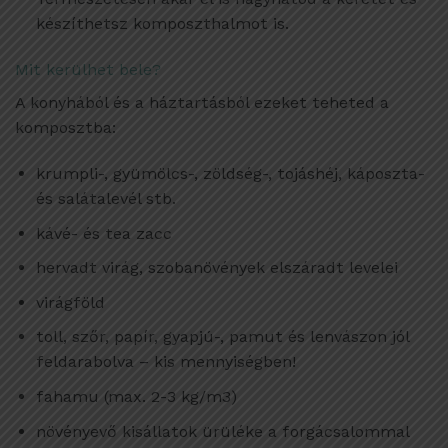
készíthetsz komposzthalmot is.
Mit kerülhet bele?
A konyhából és a háztartásból ezeket teheted a
komposztba:
krumpli-, gyümölcs-, zöldség-, tojáshéj, káposzta-
és salátalevél stb.
kávé- és tea zacc
hervadt virág, szobanövények elszáradt levelei
virágföld
toll, szőr, papír, gyapjú-, pamut és lenvászon jól
feldarabolva – kis mennyiségben!
fahamu (max. 2-3 kg/m3)
növényevő kisállatok ürüléke a forgácsalommal