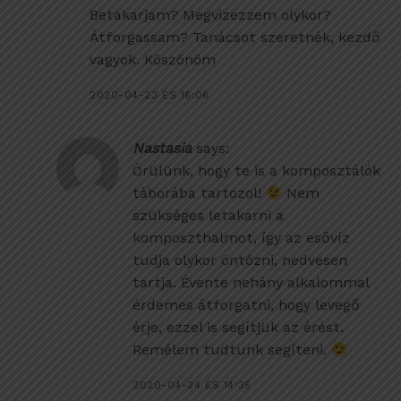
Betakarjam? Megvizezzem olykor?
Átforgassam? Tanácsot szeretnék, kezdő
vagyok. Köszönöm
2020-04-23 ÉS 16:06
Nastasia
says:
Örülünk, hogy te is a komposztálók
táborába tartozol!
Nem
szükséges letakarni a
komposzthalmot, így az esővíz
tudja olykor öntözni, nedvesen
tartja. Évente nehány alkalommal
érdemes átforgatni, hogy levegő
érje, ezzel is segítjük az érést.
Remélem tudtunk segíteni.
2020-04-24 ÉS 14:35