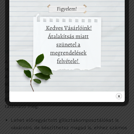
Mi az a gilisztakomposzt és hogy csináld?
A gilisztakomposzt a komposztkészítésnek egy
lakásokban is biztonsággal alkalmazható módszere.
A gilisztakomposzt két egymásba helyett vödörből
áll, ahol a felsőben laknak a giliszták, ide helyezzük
be a szerves konyhai hulladékot, az alsóban pedig a
giliszták által termelt komposzt, az ún. “gilisztatea”
található meg.
Lehet előregyártott gilisztakomposztálókat is
vásárolni, de készíthetsz magad is, ehhez számos