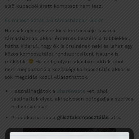
első kupacból érett komposzt nem lesz.
És mi lesz azzal, aki társasházban lakik?
Ha csak egy egészen kicsi kertecskéje is van a
társasháznak, akkor érdemes beszélni a többiekkel,
hátha kiderül, hogy ők is örülnének neki és lehet egy
közös komposztálót rendszeresíteni. Nálunk is
működik.
Ha pedig olyan lakásban laktok, ahol
nem megoldható a közösségi komposztálás akkor is
sok megoldás közül választhattok.
Használhatjátok a
ShareWaste
-et, ahol
találhattok olyat, aki szívesen befogadja a szerves
hulladékotokat.
Próbálkozhattok a
gilisztakomposztálás
sal is.