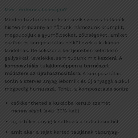
Miért érdemes belevágni?
Minden háztartásban keletkezik szerves hulladék,
hiszen mindannyian főzünk, hámozunk krumplit,
megpucoljuk a gyümölcsöket, zöldségeket, amiket
eszünk és komposztálás nélkül ezek a kukában
landolnak. De sokszor a kertjeinkben keletkező
gallyakkal, levelekkel sem tudunk mit kezdeni.
A
komposztálás tulajdonképpen a természet
módszere az újrahasznosításra.
A komposztálás
során a szerves anyag lebomlik és új anyaggá alakul,
mégpedig humusszá. Tehát, a komposztálás során:
csökkentheted a kukádba kerülő szemét
mennyiségét (akár 30%-kal!)
új, értékes anyag keletkezik a hulladékodból
amit akár a saját kerted talajának tápanyag-