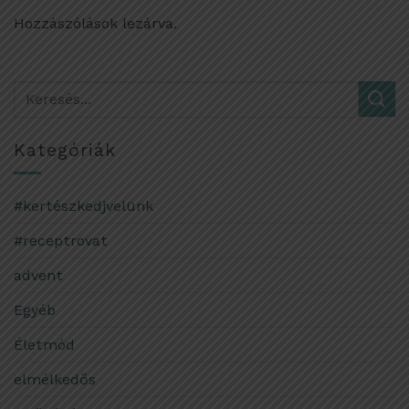
Hozzászólások lezárva.
Kategóriák
#kertészkedjvelünk
#receptrovat
advent
Egyéb
Életmód
elmélkedős