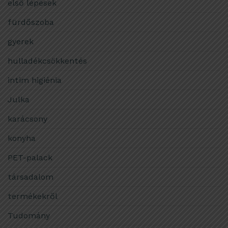
első lépések
fürdőszoba
gyerek
hulladékcsökkentés
intim higiénia
Julka
karácsony
konyha
PET-palack
társadalom
termékekről
Tudomány