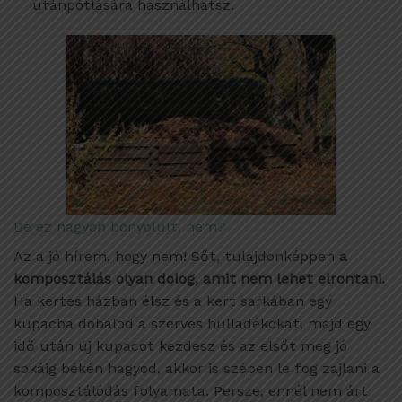
utánpótlására használhatsz.
De ez nagyon bonyolult, nem?
Az a jó hírem, hogy nem! Sőt, tulajdonképpen
a
komposztálás olyan dolog, amit nem lehet elrontani.
Ha kertes házban élsz és a kert sarkában egy
kupacba dobálod a szerves hulladékokat, majd egy
idő után új kupacot kezdesz és az elsőt meg jó
sokáig békén hagyod, akkor is szépen le fog zajlani a
komposztálódás folyamata. Persze, ennél nem árt