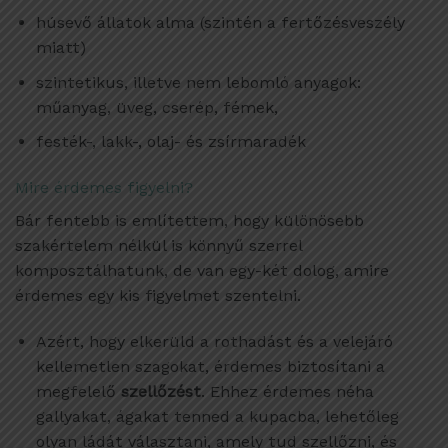
húsevő állatok alma (szintén a fertőzésveszély
miatt)
szintetikus, illetve nem lebomló anyagok:
műanyag, üveg, cserép, fémek,
festék-, lakk-, olaj- és zsírmaradék
Mire érdemes figyelni?
Bár fentebb is említettem, hogy különösebb
szakértelem nélkül is könnyű szerrel
komposztálhatunk, de van egy-két dolog, amire
érdemes egy kis figyelmet szentelni.
Azért, hogy elkerüld a rothadást és a velejáró
kellemetlen szagokat, érdemes biztosítani a
megfelelő
szellőzést
. Ehhez érdemes néha
gallyakat, ágakat tenned a kupacba, lehetőleg
olyan ládát választani, amely tud szellőzni, és