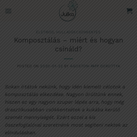
Skip
to
content
ÉLETMÓD
,
HULLADÉKCSÖKKENTÉS
Komposztálás – miért és hogyan
csináld?
POSTED ON
2020-01-22
BY
ÁGOSTON-PAPP DOROTTYA
Sokan írtátok nekünk, hogy idén kiemelt célotok a
komposztálás elkezdése. Nagyon örültünk ennek,
hiszen ez egy nagyon szuper lépés arra, hogy még
drasztikusabban csökkentsétek a kukába kerülő
szemét mennyiségét. Ezért ezzel a kis
összefoglalóval szeretnénk most segíteni nektek az
elindulásban.