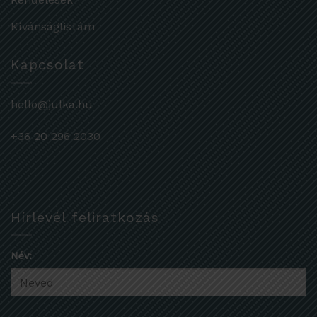
Kívánságlistám
Kapcsolat
hello@julka.hu
+36 20 296 2030
Hírlevél feliratkozás
Név: