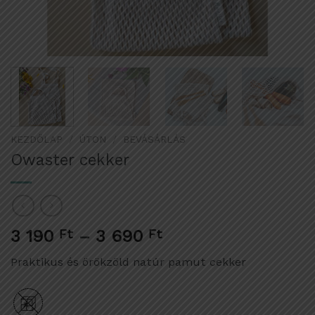
KEZDŐLAP
/
ÚTON
/
BEVÁSÁRLÁS
Owaster cekker
3 190
Ft
–
3 690
Ft
Praktikus és örökzöld natúr pamut cekker