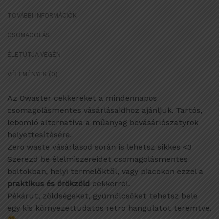
TOVÁBBI INFORMÁCIÓK
CSOMAGOLÁS
ÉLETÚTJA VÉGÉN
VÉLEMÉNYEK (0)
Az Owaster cekkereket a mindennapos
csomagolásmentes vásárlásaidhoz ajánljuk. Tartós,
lebomló alternatíva a műanyag bevásárlószatyrok
helyettesítésére.
Zero waste vásárlásod során is lehetsz sikkes <3
Szerezd be élelmiszereidet csomagolásmentes
boltokban, helyi termelőktől, vagy piacokon ezzel a
praktikus és örökzöld
cekkerrel.
Pékárut, zöldségeket, gyümölcsöket tehetsz bele
egy kis környezettudatos retro hangulatot teremtve.