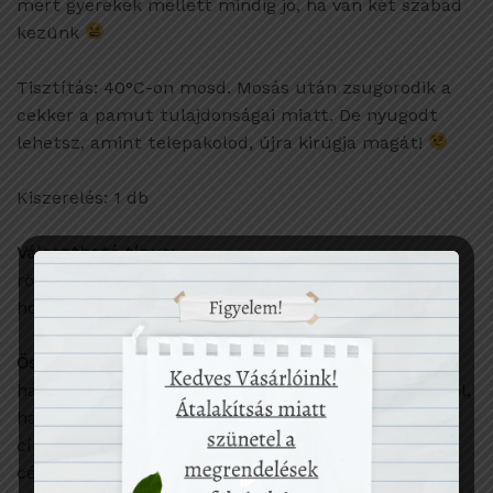
mert gyerekek mellett mindig jó, ha van két szabad
kezünk
Tisztítás: 40°C-on mosd. Mosás után zsugorodik a
cekker a pamut tulajdonságai miatt. De nyugodt
lehetsz, amint telepakolod, újra kirúgja magát!
Kiszerelés: 1 db
Választható típus:
rövidfülű
hosszúfülű
Összetétel:
hálós alapanyag és fül – 100% natúr pamutfonalból,
hazai kötödéből
címke – 100% pamut
cérna – 50% poliészter, 50% pamut. Ezt a