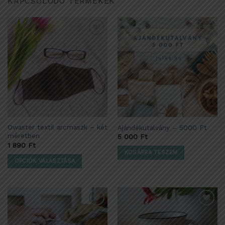
KAPCSOLÓDÓ TERMÉKEK
Kedvencekhez
Kedvencekhez
adom
adom
Owaster textil arcmaszk – két
Ajándékutalvány – 5000 Ft
méretben
5 000
Ft
1 890
Ft
KOSÁRBA TESZEM
OPCIÓK VÁLASZTÁSA
Ennek
a
terméknek
több
Kedvencekhez
Kedvencekhez
variációja
adom
adom