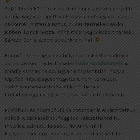
Saját bőrünkön tapasztaltuk, hogy sokkal könnyebb
a műanyagcsomagolt élelmiszerek elhagyása ezzel a
cekkerrel, hiszen a natúr, pucér termékek sokkal
jobban illenek hozzá, mint műanyagdobozolt társaik.
Egyszerűen a szépérzékünkre is hat
Könnyű, nem foglal sok helyet a táskádba bedobva.
Jó, ha cekker mellett kisebb
hálós textilszütyők
is
mindig vannak nálad, ugyanis tapasztalat, hogy a
legtöbb műanyagcsomagolás a nem tervezett
élelmiszerbevásárlásokkal kerül haza a
hulladékszegénységre törekvő háztartásokban is.
Rövidfülű és hosszúfülű változatban is elkészítettük
neked, a szokásaidtól függően választhatod ki,
melyik a szimpatikusabb. Nekünk, mint
kisgyermekes anyukáknak, a hosszúfülű vált be,