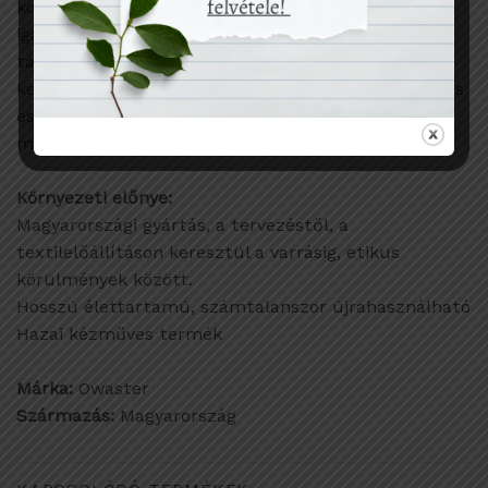
kompromisszumot muszáj volt megkötnünk, hogy
igazán jól terhelhető, nyújtható, tartós bevásárló
táskát adhassunk neked. Sajnos a pamutcérna
kevesebbet bír, könnyebben elpattan nyúlás-nyújtás
esetén, ami a cekkerre alapból jellemző. Így viszont
mindent (is!) el tud nyelni bevásárláskor.
Környezeti előnye:
Magyarországi gyártás, a tervezéstől, a
textilelőállításon keresztül a varrásig, etikus
körülmények között.
Hosszú élettartamú, számtalanszor újrahasználható
Hazai kézműves termék
Márka:
Owaster
Származás:
Magyarország