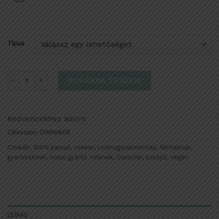
Típus
Owaster cekker mennyiség
KOSÁRBA TESZEM
Kedvencekhez adom
Cikkszám:
OWR0809
Címkék:
100% pamut
,
cekker
,
csomagolásmentes
,
férfiaknak
,
gyerekeknek
,
hazai gyártó
,
nőknek
,
Owaster
,
szütyő
,
vegán
LEÍRÁS