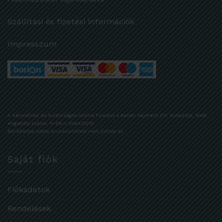
Szállítási és fizetési információk
Impresszum
A kényelmes és biztonságos online fizetést a Barion Payment Zrt. biztosítja, MNB
engedély száma: H-EN-I-1064/2013
Bankkártya adatai áruházunkhoz nem jutnak el.
Saját fiók
Fiókadatok
Rendelések