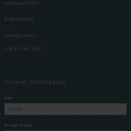
Kívánságlistám
Kapcsolat
hello@julka.hu
+36 20 296 2030
Hírlevél feliratkozás
Név:
E-mail címed: