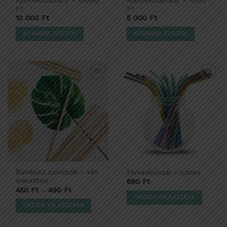
Ft
Ft
10 000
Ft
5 000
Ft
KOSÁRBA TESZEM
KOSÁRBA TESZEM
Kedvencekhez
Kedvencekhez
adom
adom
Bambusz szívószál – két
Fémszívószál – színes
méretben
690
Ft
450
Ft
–
490
Ft
OPCIÓK VÁLASZTÁSA
OPCIÓK VÁLASZTÁSA
Ennek
Ennek
a