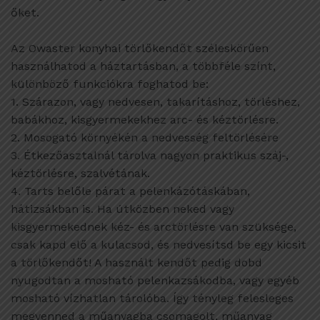
őket.
Az Owaster konyhai törlőkendőt széleskörűen
használhatod a háztartásban, a többféle színt,
különböző funkciókra foghatod be:
1. Szárazon, vagy nedvesen, takarításhoz, törléshez,
babákhoz, kisgyermekekhez arc- és kéztörlésre.
2. Mosogató környékén a nedvesség feltörlésére
3. Étkezőasztalnál tárolva nagyon praktikus száj-,
kéztörlésre, szalvétának.
4. Tarts belőle párat a pelenkázótáskában,
hátizsákban is. Ha útközben neked vagy
kisgyermekednek kéz- és arctörlésre van szüksége,
csak kapd elő a kulacsod, és nedvesítsd be egy kicsit
a törlőkendőt! A használt kendőt pedig dobd
nyugodtan a mosható pelenkazsákodba, vagy egyéb
mosható vízhatlan tárolóba. Így tényleg felesleges
megvenned a műanyagba csomagolt, műanyag