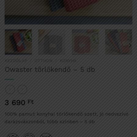
KEZDŐLAP
/
OTTHON
/
KONYHA
Owaster törlőkendő – 5 db
3 690
Ft
100% pamut konyhai törlőkendő szett, jó nedvszívó
darázsvászonból, több színben – 5 db