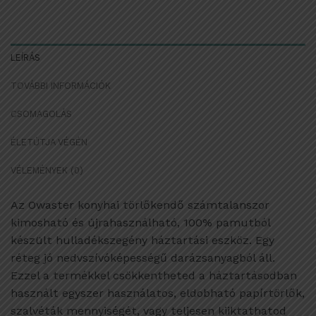
LEÍRÁS
TOVÁBBI INFORMÁCIÓK
CSOMAGOLÁS
ÉLETÚTJA VÉGÉN
VÉLEMÉNYEK (0)
Az Owaster konyhai törlőkendő számtalanszor
kimosható és újrahasználható, 100% pamutból
készült hulladékszegény háztartási eszköz. Egy
réteg jó nedvszívóképességű darázsanyagból áll.
Ezzel a termékkel csökkentheted a háztartásodban
használt egyszer használatos, eldobható papírtörlők,
szalvéták mennyiségét, vagy teljesen kiiktathatod