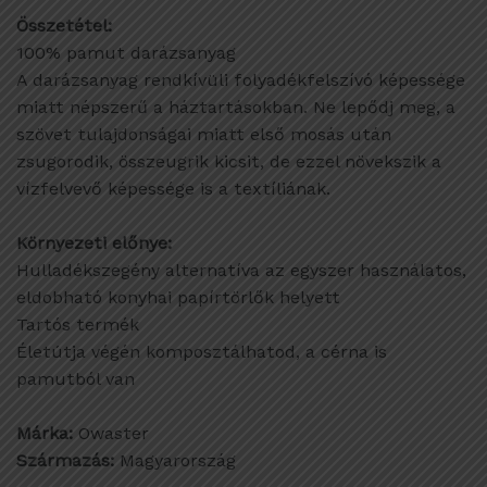
Összetétel:
100% pamut darázsanyag
A darázsanyag rendkívüli folyadékfelszívó képessége
miatt népszerű a háztartásokban. Ne lepődj meg, a
szövet tulajdonságai miatt első mosás után
zsugorodik, összeugrik kicsit, de ezzel növekszik a
vízfelvevő képessége is a textíliának.
Környezeti előnye:
Hulladékszegény alternatíva az egyszer használatos,
eldobható konyhai papírtörlők helyett
Tartós termék
Életútja végén komposztálhatod, a cérna is
pamutból van
Márka:
Owaster
Származás:
Magyarország