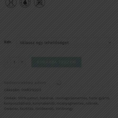
Szín
Owaster törlőkendő - 5 db mennyiség
KOSÁRBA TESZEM
Kedvencekhez adom
Cikkszám:
OWR212223
Címkék:
100% pamut
,
babának
,
csomagolásmentes
,
hazai gyártó
,
komposztálható
,
konyhakendő
,
műanyagmentes
,
nőknek
,
Owaster
,
tisztítás
,
törlőkendő
,
törlőrongy