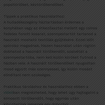
popsitörlőket, kéztörlőkendőket.
Tippek a praktikus használathoz:
A hulladékszegény háztartásban érdemes a
konyhában vagy az étkezőasztal mellett egy csinos
fedeles fonott kosarat, szennyestartót tartanod a
használt mosható textíliák gyűjtésére. Ezzel időt
spórolsz magadnak, hiszen használat után rögtön
dobhatod a használt törlőkendőt, szalvétát a
szennyestartóba, nem kell külön köröket futnod a
házban vele. A használt törlőkendőket nyugodtan
mosd együtt más szennyessel, így külön mosást
elindítani nem szükséges.
Praktikus tároláshoz és használathoz ebben a
videó
ban megnézheted, hogy lehet úgy hajtogatni a
kimosott törlőkendőt, hogy egymás után
kihúzhatóak legyenek egy dobozból.