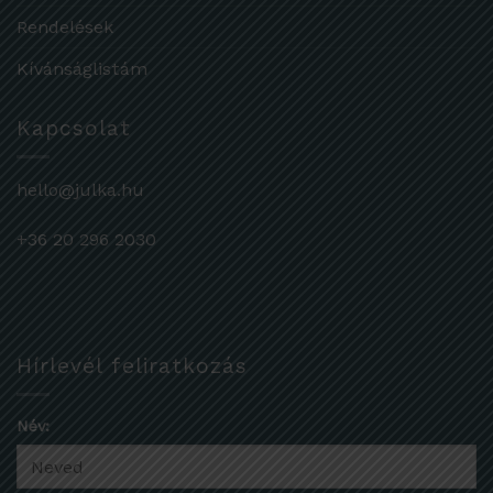
Rendelések
Kívánságlistám
Kapcsolat
hello@julka.hu
+36 20 296 2030
Hírlevél feliratkozás
Név: