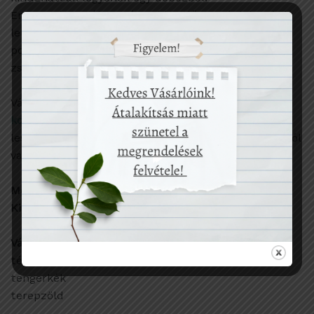
Erre egy használt papírzsebkendős papírdoboz is jó
lehet, vagy vásárolhatsz erre a célra hosszúéletű,
pofás fonott vagy fából készített
zsebkendőadagolókat, hazai gyártótól ;).
Választhatsz hozzá színben hozzáillő
Owaster
k
onyharuhákat
, melyek szintén nagy segítségedre
lesznek az egyszerhasználatos termékek konyhádból
való kiiktatásában.
Méret:
20cm x 20cm
Kiszerelés:
5 db-os szettben
Választhaó színek:
tégla
tengerkék
terepzöld