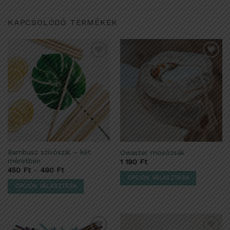
KAPCSOLÓDÓ TERMÉKEK
Kedvencekhez
Kedvencekhez
adom
adom
Bambusz szívószál – két
Owaster mosózsák
méretben
1 190
Ft
450
Ft
–
490
Ft
OPCIÓK VÁLASZTÁSA
OPCIÓK VÁLASZTÁSA
Ennek
Ennek
a
a
terméknek
terméknek
több