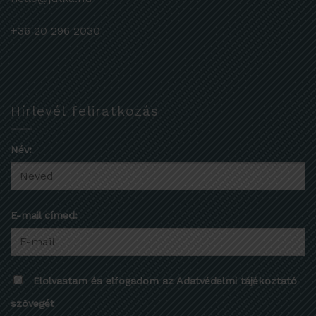
+36 20 296 2030
Hírlevél feliratkozás
Név:
E-mail címed:
Elolvastam és elfogadom az Adatvédelmi tájékoztató
szövegét