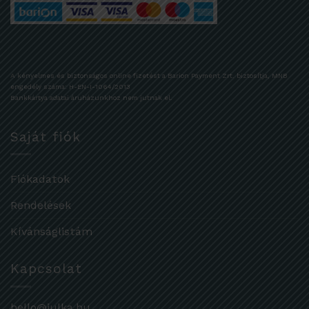
A kényelmes és biztonságos online fizetést a Barion Payment Zrt. biztosítja, MNB
engedély száma: H-EN-I-1064/2013
Bankkártya adatai áruházunkhoz nem jutnak el.
Saját fiók
Fiókadatok
Rendelések
Kívánságlistám
Kapcsolat
hello@julka.hu