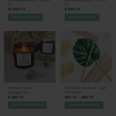
Ft
Ft
10 000
Ft
5 000
Ft
KOSÁRBA TESZEM
KOSÁRBA TESZEM
Kedvencekhez
Kedvencekhez
adom
adom
AndYourStories
Bambusz szívószál – két
szójagyertya
méretben
4 290
Ft
450
Ft
–
490
Ft
OPCIÓK VÁLASZTÁSA
OPCIÓK VÁLASZTÁSA
Ennek
Ennek