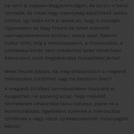
ha nem is teljesen Magyarországon, de az EU-n belül
termelik, és mivel nagy mennyiség készíthető belőle
otthon, így talán erre a válasz az, hogy a mosógél.
Ugyanakkor az Easy Fresht be lehet szerezni
csomagolásmentes boltban, ahova saját flakont
tudsz vinni, míg a mosószappant, a mosószódát, a
szódabikarbónát nem mindenhol lehet kimérősen
beszerezni, azok megvásárlása hulladékkal járhat.
Mivel teszek jobbat, ha még elhasználom a meglévő
mikroszálas törlőimet vagy ha kidobom őket?
A meglévő törlőket természetesen használd el
nyugodtan, ne pazarolj azzal, hogy működő
termékeket kihasználatlanul kidobsz, pláne ne a
kommunálisba. Egyébként ezeknek a mikroszálas
törlőknek a nagy része újrahasznosított műanyagból
készül.