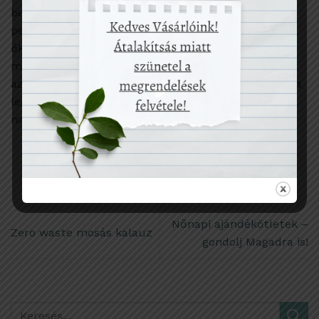
bebüdösödtek, ilyenkor egy éjszakára nátrium-
perkarbonátos és mosógatószeres vízbe áztattam
őket (egész egyszerűen ment minden a kádba),
másnap pedig mosás. Ez a művelet szépen kihozta
az állandósult pisiszagot. A foltok ellen egyébként a
legjobb a napfény, ha tehetitek, mindig szabadon, a
napon szárítsátok a a ruhákat.
Nőnapi ajándékötletek –
Zero waste mosás kalauz
gondolj Magadra is!