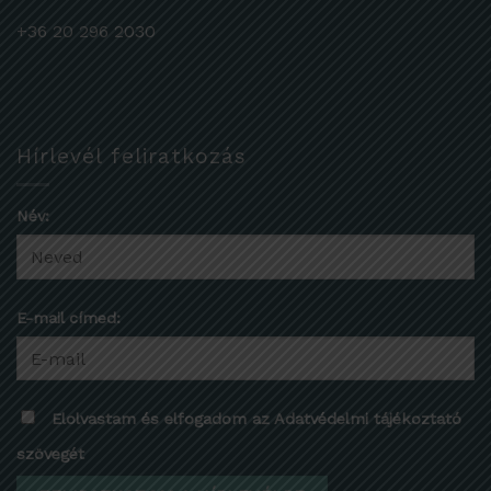
+36 20 296 2030
Hírlevél feliratkozás
Név:
E-mail címed:
Elolvastam és elfogadom az Adatvédelmi tájékoztató
szövegét