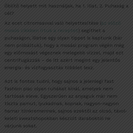
Öblítő helyett mit használjak, ha 1. Illat, 2. Puhaság a
cél?
Az ecet citromsavval való helyettesítése (
az előző
mosós cikkben írtuk a receptet
) segíthet a
puhaságon, illetve egy olyan tippet is kaptunk (bár
nem próbáltuk), hogy a mosási program végén még
egy előmosást végeznek melegebb vízzel, majd ezt
centrifugázzák – de itt azért megint egy jelentős
energia- és vízfogyasztás többlet lesz.
Azt is fontos tudni, hogy sajnos a jelenlegi fast
fashion piac olyan ruhákat kínál, amelyek nem
tartósak eleve. Egyszerűen az anyaguk már nem
tiszta pamut, lyukadnak, kopnak, nagyon-nagyon
hamar tönkremennek, sajnos ezektől az olcsó, távol-
keleti sweatshopokban készült daraboktól ne
várjunk sokat.