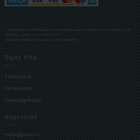
A kényelmes és biztonságos online fizetést a Barion Payment Zrt. biztosítja, MNB
engedély száma: H-EN-I-1064/2013
Bankkártya adatai áruházunkhoz nem jutnak el.
Saját fiók
Fiókadatok
Rendelések
Kívánságlistám
Kapcsolat
hello@julka.hu