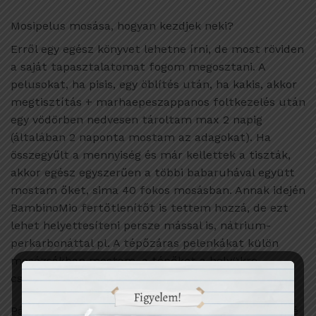
Mosipelus mosása, hogyan kezdjek neki?
Erről egy egész könyvet lehetne írni, de most röviden
a saját tapasztalatomat fogom megosztani. A
pelusokat, ha pisis, egy öblítés után, ha kakis, akkor
megtisztítás + marhaepeszappanos foltkezelés után
egy vödörben nedvesen tároltam max 2 napig
(általában 2 naponta mostam az adagokat). Ha
összegyűlt a mennyiség és már kellettek a tiszták,
akkor egész egyszerűen a többi babaruhával együtt
mostam őket, sima 40 fokos mosásban. Annak idején
BambinoMio fertőtlenítőt is tettem hozzá, de ezt
lehet helyettesíteni persze mással is, nátrium-
perkarbonáttal pl. A tépőzáras pelenkákat külön
mosózsákban mostam, a tépőket a helyükre
csatolva.
Pár hónap használat után észrevettem, hogy eléggé