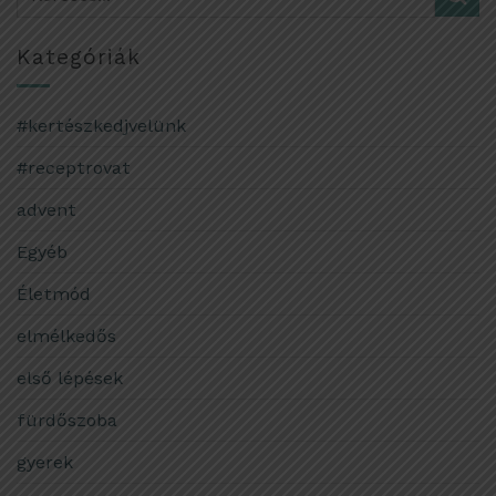
Kategóriák
#kertészkedjvelünk
#receptrovat
advent
Egyéb
Életmód
elmélkedős
első lépések
fürdőszoba
gyerek