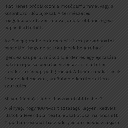
Illat: lehet próbálkozni a mosóparfümmel vagy a
különböző illóolajokkal. A természetes
megoldásoktól azért ne várjunk kirobbanó, egész
napos illatfelhőt.
Az Ecoegg mellé érdemes nátrium-perkabonátot
használni, hogy ne szürküljenek be a ruhák?
Igen, ez szuperül működik, érdemes egy éjszakára
nátrium-perkarbonátos vízbe áztatni a fehér
ruhákat, másnap pedig mosni. A fehér ruhákat csak
fehérekkel mossuk, különben elkerülhetetlen a
szürkülés.
Milyen illóolajat lehet használni öblítéshez?
A lényeg, hogy 100%-os tisztaságú legyen, kedvelt
illatok a levendula, teafa, eukaliptusz, narancs stb.
Tipp: ha mosódiót használsz, és a mosódió zsákjára