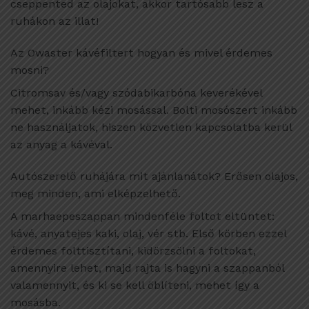
cseppented az olajokat, akkor tartósabb lesz a
ruhákon az illat!
Az Owaster kávéfiltert hogyan és mivel érdemes
mosni?
Citromsav és/vagy szódabikarbóna keverékével
mehet, inkább kézi mosással. Bolti mosószert inkább
ne használjatok, hiszen közvetlen kapcsolatba kerül
az anyag a kávéval.
Autószerelő ruhájára mit ajánlanátok? Erősen olajos,
meg minden, ami elképzelhető.
A marhaepeszappan mindenféle foltot eltüntet:
kávé, anyatejes kaki, olaj, vér stb. Első körben ezzel
érdemes folttisztítani, kidörzsölni a foltokat,
amennyire lehet, majd rajta is hagyni a szappanból
valamennyit, és ki se kell öblíteni, mehet így a
mosásba.