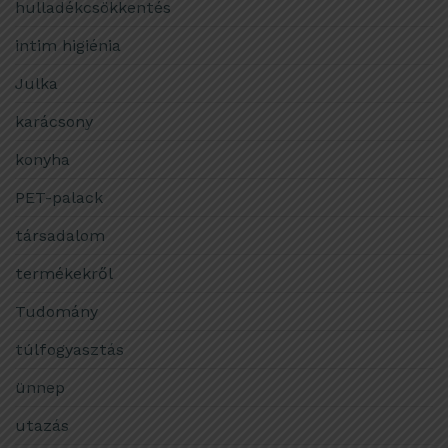
hulladékcsökkentés
intim higiénia
Julka
karácsony
konyha
PET-palack
társadalom
termékekről
Tudomány
túlfogyasztás
ünnep
utazás