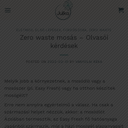
Skip
to
content
ÉLETMÓD
,
ELSŐ LÉPÉSEK
,
FÜRDŐSZOBA
,
ZERO WASTE
Zero waste mosás – Olvasói
kérdések
POSTED ON
2022-02-01
BY
VANYOLAI RÉKA
Melyik jobb a környezetnek, a mosódió vagy a
mosószer (pl. Easy Fresh) vagy ha otthon készítek
mosógélt?
Erre nem annyira egyértelmű a válasz. Ha csak a
származási helyet nézzük, akkor: a mosódiót
Ázsiában termesztik, az Easy Fresh fő hatóanyaga
Japánból származik, míg a házi mosógél alapanyagait