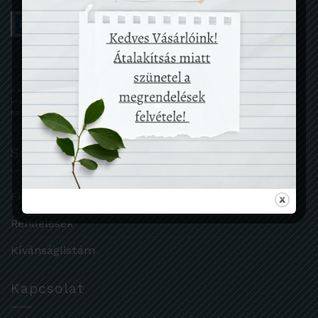
A kényelmes és biztonságos online fizetést a Barion Payment Zrt. biztosítja, MNB
engedély száma: H-EN-I-1064/2013
Bankkártya adatai áruházunkhoz nem jutnak el.
Saját fiók
Fiókadatok
Rendelések
Kívánságlistám
Kapcsolat