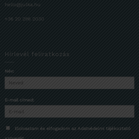
hello@julka.hu
+36 20 296 2030
Hírlevél feliratkozás
Név:
E-mail címed:
Elolvastam és elfogadom az Adatvédelmi tájékoztató
szövegét