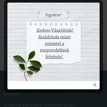
termékekről
Tudomány
túlfogyasztás
ünnep
utazás
zero waste
Információk
Márkáink
Általános szerződési feltételek (ÁSZF)