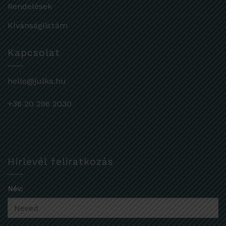
Rendelések
Kívánságlistám
Kapcsolat
hello@julka.hu
+36 20 296 2030
Hírlevél feliratkozás
Név: