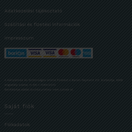
Adatkezelési tájékoztató
Szállítási és fizetési információk
Impresszum
A kényelmes és biztonságos online fizetést a Barion Payment Zrt. biztosítja, MNB
engedély száma: H-EN-I-1064/2013
Bankkártya adatai áruházunkhoz nem jutnak el.
Saját fiók
Fiókadatok