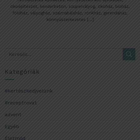
ökoépítészet, kenderbeton, szupervályog, ökoház, bioház,
földház, vályogház, szalmabálaház, rönkház, gerendaház,
könnyűszerkezetes [...]
Kategóriák
#kertészkedjvelünk
#receptrovat
advent
Egyéb
Életmód