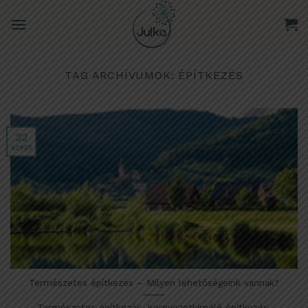
Skip
to
content
TAG ARCHÍVUMOK:
ÉPÍTKEZÉS
22
szept
Természetes építkezés – Milyen lehetőségeink vannak?
Természetes építkezés, környezetkímélő építkezés,