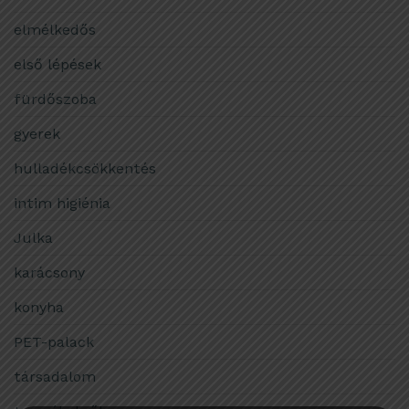
elmélkedős
első lépések
fürdőszoba
gyerek
hulladékcsökkentés
intim higiénia
Julka
karácsony
konyha
PET-palack
társadalom