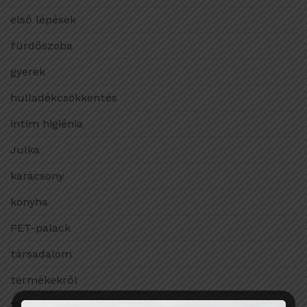
első lépések
fürdőszoba
gyerek
hulladékcsökkentés
intim higiénia
Julka
karácsony
konyha
PET-palack
társadalom
termékekről
Tudomány