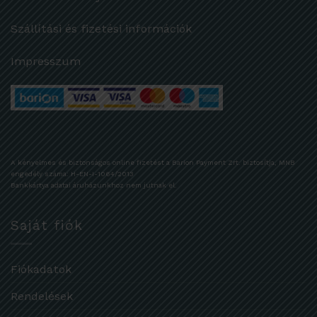
Szállítási és fizetési információk
Impresszum
A kényelmes és biztonságos online fizetést a Barion Payment Zrt. biztosítja, MNB
engedély száma: H-EN-I-1064/2013
Bankkártya adatai áruházunkhoz nem jutnak el.
Saját fiók
Fiókadatok
Rendelések