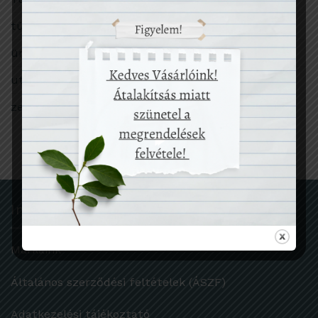
túlfogyasztás
ünnep
utazás
zero waste
Információk
Márkáink
Általános szerződési feltételek (ÁSZF)
Adatkezelési tájékoztató