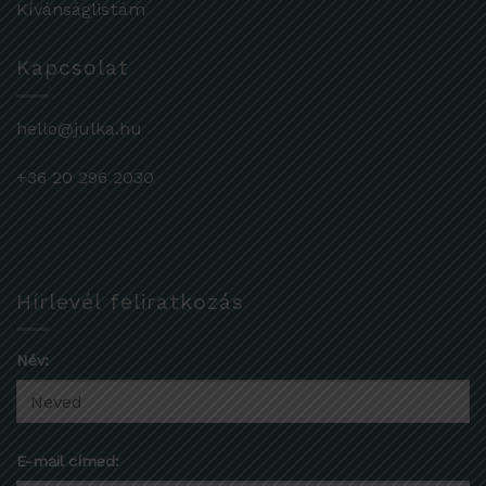
Kívánságlistám
Kapcsolat
hello@julka.hu
+36 20 296 2030
Hírlevél feliratkozás
Név:
E-mail címed: