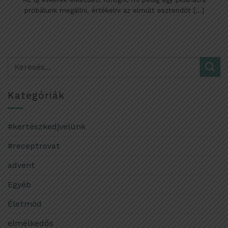
próbálunk megállni, értékelni az elmúlt esztendőt [...]
Kategóriák
#kertészkedjvelünk
#receptrovat
advent
Egyéb
Életmód
elmélkedős