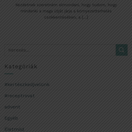
Kezdetnek szeretném elmondani, hogy tudom, hogy
mindenki a maga útját járja a környezetterhelés
csökkentésében, a [...]
Kategóriák
#kertészkedjvelünk
#receptrovat
advent
Egyéb
Életmód