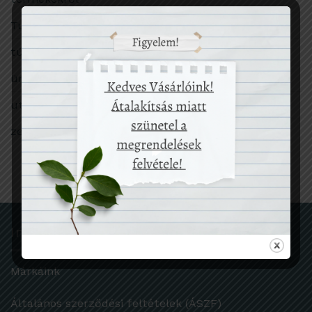
Tudomány
túlfogyasztás
ünnep
utazás
zero waste
Információk
Márkáink
Általános szerződési feltételek (ÁSZF)