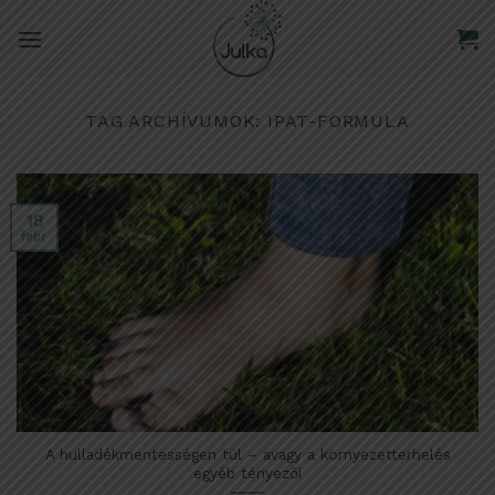
Skip
to
content
TAG ARCHÍVUMOK:
IPAT-FORMULA
18
febr
A hulladékmentességen túl – avagy a környezetterhelés
egyéb tényezői