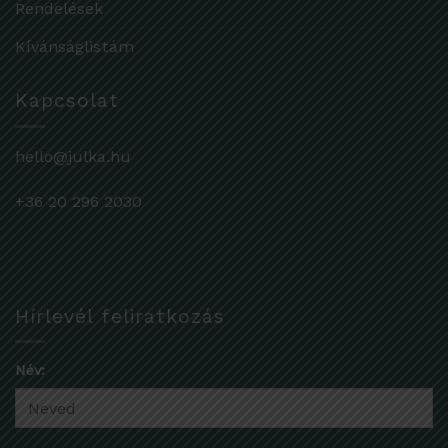
Rendelések
Kívánságlistám
Kapcsolat
hello@julka.hu
+36 20 296 2030
Hírlevél feliratkozás
Név: