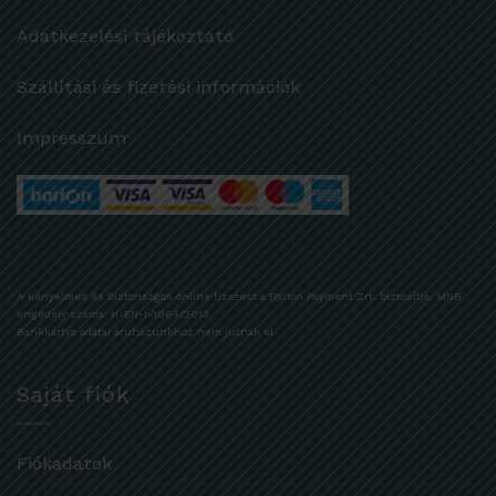
Adatkezelési tájékoztató
Szállítási és fizetési információk
Impresszum
A kényelmes és biztonságos online fizetést a Barion Payment Zrt. biztosítja, MNB
engedély száma: H-EN-I-1064/2013
Bankkártya adatai áruházunkhoz nem jutnak el.
Saját fiók
Fiókadatok