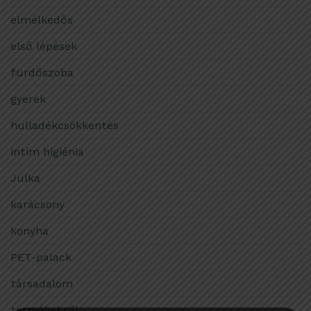
elmélkedős
első lépések
fürdőszoba
gyerek
hulladékcsökkentés
intim higiénia
Julka
karácsony
konyha
PET-palack
társadalom
termékekről