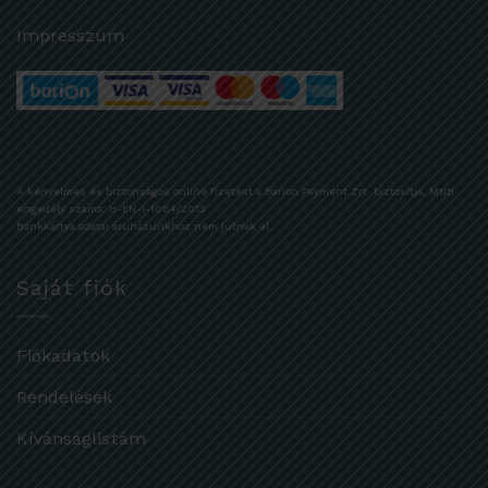
Impresszum
A kényelmes és biztonságos online fizetést a Barion Payment Zrt. biztosítja, MNB
engedély száma: H-EN-I-1064/2013
Bankkártya adatai áruházunkhoz nem jutnak el.
Saját fiók
Fiókadatok
Rendelések
Kívánságlistám