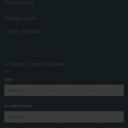
Kapcsolat
hello@julka.hu
+36 20 296 2030
Hírlevél feliratkozás
Név:
E-mail címed: