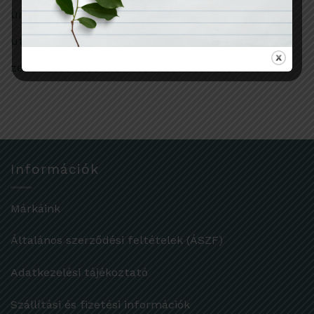
ünnep
utazás
zero waste
Információk
Márkáink
Általános szerződési feltételek (ÁSZF)
Adatkezelési tájékoztató
Szállítási és fizetési információk