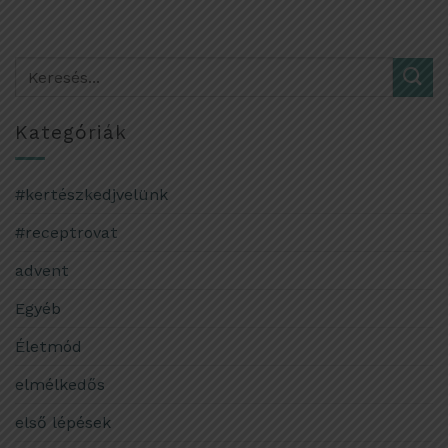
Kategóriák
#kertészkedjvelünk
#receptrovat
advent
Egyéb
Életmód
elmélkedős
első lépések