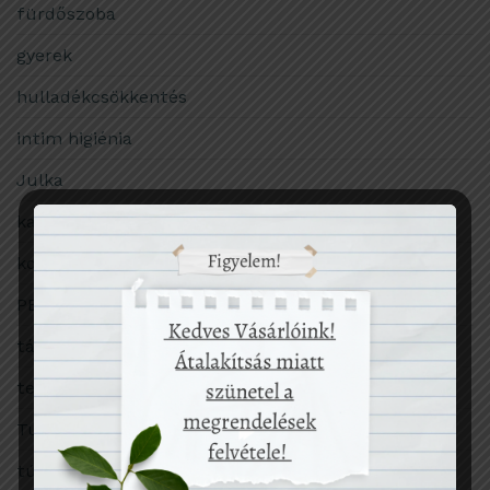
fürdőszoba
gyerek
hulladékcsökkentés
intim higiénia
Julka
karácsony
konyha
PET-palack
társadalom
termékekről
Tudomány
túlfogyasztás