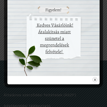
túlfogyasztás
ünnep
utazás
zero waste
Információk
Márkáink
Általános szerződési feltételek (ÁSZF)
Adatkezelési tájékoztató