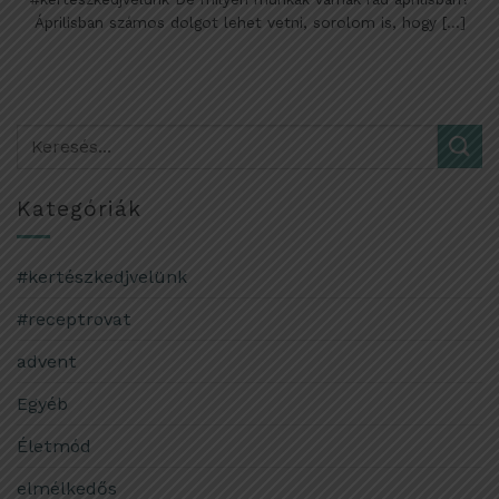
Áprilisban számos dolgot lehet vetni, sorolom is, hogy [...]
Kategóriák
#kertészkedjvelünk
#receptrovat
advent
Egyéb
Életmód
elmélkedős