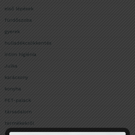
első lépések
fürdőszoba
gyerek
hulladékcsökkentés
intim higiénia
Julka
karácsony
konyha
PET-palack
társadalom
termékekről
Tudomány