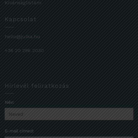
Kívánságlistám
Kapcsolat
hello@julka.hu
+36 20 296 2030
Hírlevél feliratkozás
Név:
E-mail címed: