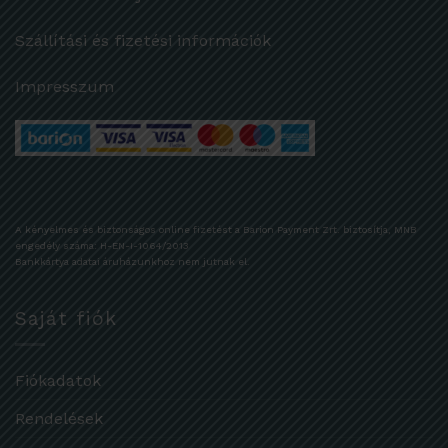
Szállítási és fizetési információk
Impresszum
A kényelmes és biztonságos online fizetést a Barion Payment Zrt. biztosítja, MNB
engedély száma: H-EN-I-1064/2013
Bankkártya adatai áruházunkhoz nem jutnak el.
Saját fiók
Fiókadatok
Rendelések