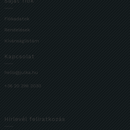
Saját fiók
Fiókadatok
Rendelések
Kívánságlistám
Kapcsolat
hello@julka.hu
+36 20 296 2030
Hírlevél feliratkozás