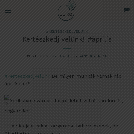
Skip
to
content
#KERTÉSZKEDJVELÜNK
Kertészkedj velünk! #április
POSTED ON
2021-04-09
BY
VANYOLAI RÉKA
#kertészkedjvelünk
De milyen munkák várnak rád
áprilisban?
Áprilisban számos dolgot lehet vetni, sorolom is,
hogy miket!
Itt az ideje a cékla, sárgarépa, bab vetésének, de
ültethetsz burgonyát is.