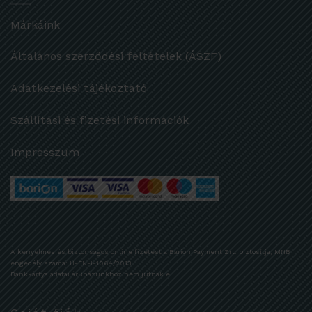
Márkáink
Általános szerződési feltételek (ÁSZF)
Adatkezelési tájékoztató
Szállítási és fizetési információk
Impresszum
A kényelmes és biztonságos online fizetést a Barion Payment Zrt. biztosítja, MNB
engedély száma: H-EN-I-1064/2013
Bankkártya adatai áruházunkhoz nem jutnak el.