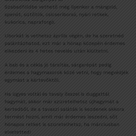
Szabadföldbe vethető még ilyenkor a mángold,
spenót, sütőtök, csicseriborsó, nyári retkek,
kukorica, napraforgó.
Uborkát is vethetsz április végén, de ha szeretnéd
palántázhatod, ezt már a hónap közepén érdemes
elkezdeni és 4 hetes nevelés után kiültetni.
A bab és a cékla jó társítás, sárgarépát pedig
érdemes a hagymasorok közé vetni, hogy megvédjék
egymást a kártevőktől.
Ha ügyes voltál és tavaly ősszel is duggattál
hagymát, akkor már szüretelhetsz újhagymát a
kertedből, de a tavaszi saláták is kezdenek akkora
termést hozni, amit már érdemes leszedni, sőt
hónapos retket is szüretelhetsz, ha márciusban
elvetetted!