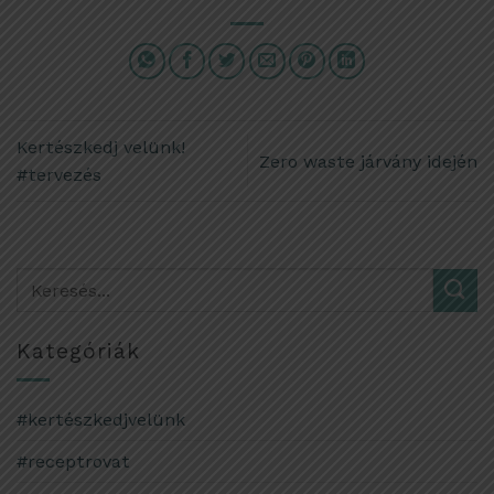
Kertészkedj velünk!
Zero waste járvány idején
#tervezés
Kategóriák
#kertészkedjvelünk
#receptrovat