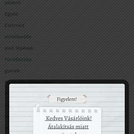
advent
Egyéb
Életmód
elmélkedős
első lépések
fürdőszoba
gyerek
hulladékcsökkentés
intim higiénia
Julka
karácsony
konyha