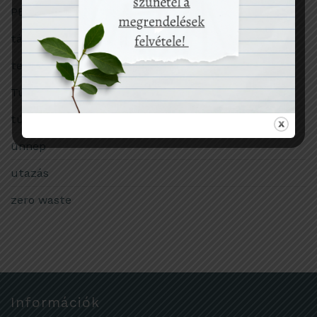
PET-palack
társadalom
termékekről
Tudomány
túlfogyasztás
ünnep
utazás
zero waste
Információk