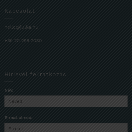
Kapcsolat
hello@julka.hu
+36 20 296 2030
Hírlevél feliratkozás
Név:
E-mail címed: