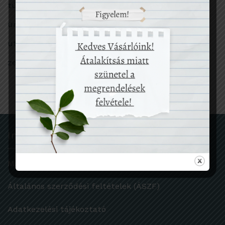
túlfogyasztás
ünnep
utazás
zero waste
Információk
Márkáink
Általános szerződési feltételek (ÁSZF)
Adatkezelési tájékoztató