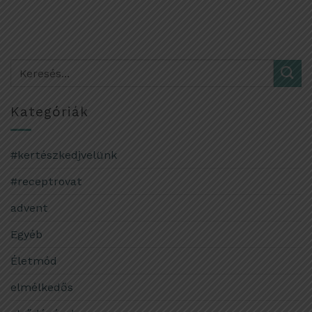
Kategóriák
#kertészkedjvelünk
#receptrovat
advent
Egyéb
Életmód
elmélkedős