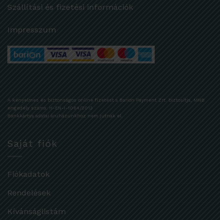
Szállítási és fizetési információk
Impresszum
A kényelmes és biztonságos online fizetést a Barion Payment Zrt. biztosítja, MNB
engedély száma: H-EN-I-1064/2013
Bankkártya adatai áruházunkhoz nem jutnak el.
Saját fiók
Fiókadatok
Rendelések
Kívánságlistám