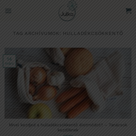
Skip
to
content
TAG ARCHÍVUMOK:
HULLADÉKCSÖKKENTŐ
14
márc
Mivel kezdjed a hulladékcsökkentő életmódot? – Tanácsok
kezdőknek