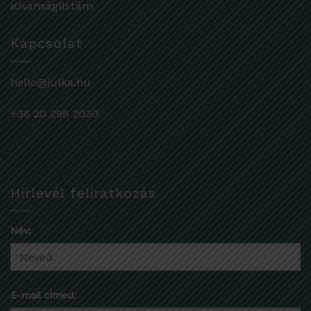
Kívánságlistám
Kapcsolat
hello@julka.hu
+36 20 296 2030
Hírlevél feliratkozás
Név:
E-mail címed: