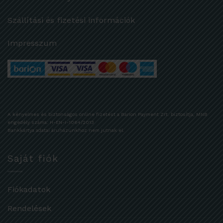
Szállítási és fizetési információk
Impresszum
A kényelmes és biztonságos online fizetést a Barion Payment Zrt. biztosítja, MNB
engedély száma: H-EN-I-1064/2013
Bankkártya adatai áruházunkhoz nem jutnak el.
Saját fiók
Fiókadatok
Rendelések