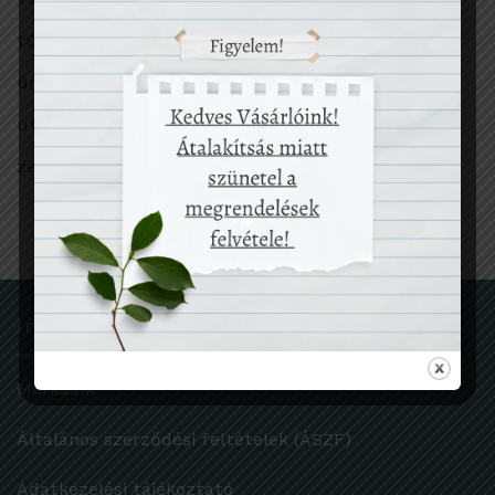
túlfogyasztás
ünnep
utazás
zero waste
Információk
Márkáink
Általános szerződési feltételek (ÁSZF)
Adatkezelési tájékoztató