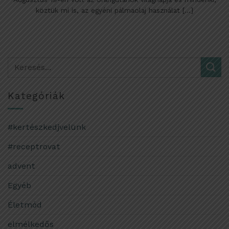
köztük mi is, az egyéni pálmaolaj használat [...]
Kategóriák
#kertészkedjvelünk
#receptrovat
advent
Egyéb
Életmód
elmélkedős