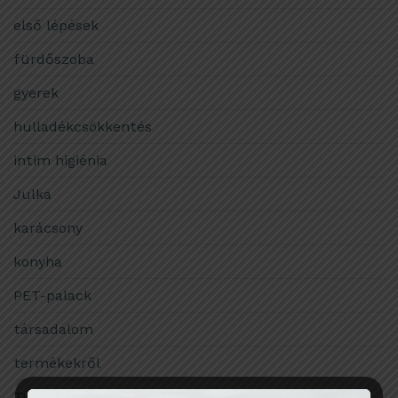
első lépések
fürdőszoba
gyerek
hulladékcsökkentés
intim higiénia
Julka
karácsony
konyha
PET-palack
társadalom
termékekről
Tudomány