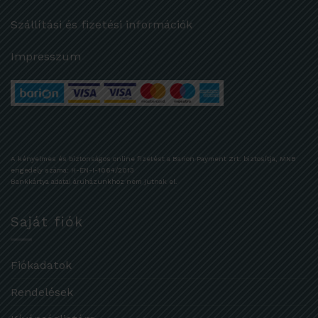
Szállítási és fizetési információk
Impresszum
A kényelmes és biztonságos online fizetést a Barion Payment Zrt. biztosítja, MNB
engedély száma: H-EN-I-1064/2013
Bankkártya adatai áruházunkhoz nem jutnak el.
Saját fiók
Fiókadatok
Rendelések