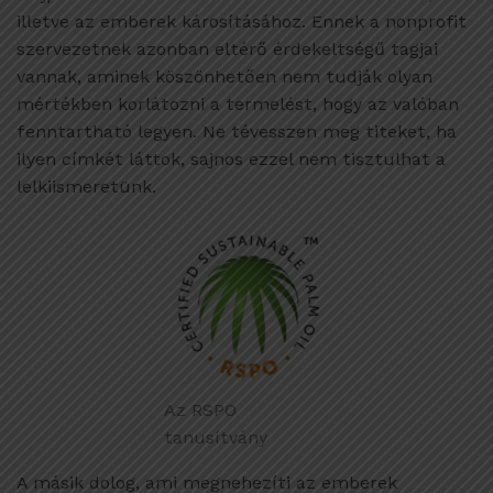
illetve az emberek károsításához. Ennek a nonprofit
szervezetnek azonban eltérő érdekeltségű tagjai
vannak, aminek köszönhetően nem tudják olyan
mértékben korlátozni a termelést, hogy az valóban
fenntartható legyen. Ne tévesszen meg titeket, ha
ilyen címkét láttok, sajnos ezzel nem tisztulhat a
lelkiismeretünk.
Az RSPO
tanusítvány
A másik dolog, ami megnehezíti az emberek