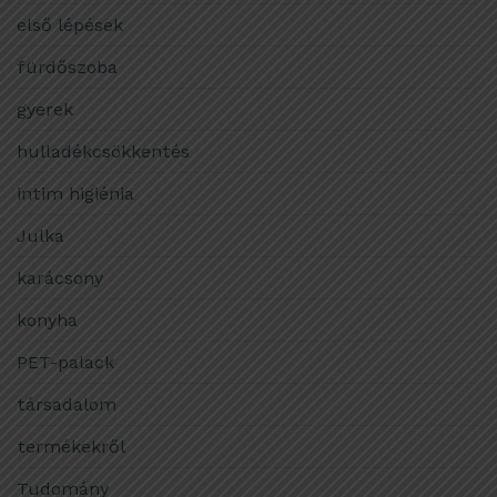
első lépések
fürdőszoba
gyerek
hulladékcsökkentés
intim higiénia
Julka
karácsony
konyha
PET-palack
társadalom
termékekről
Tudomány