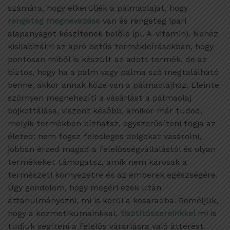
számára, hogy elkerüljék a pálmaolajat, hogy
rengeteg megnevezése
van
és rengeteg ipari
alapanyagot készítenek belőle (pl. A-vitamin).
Nehéz
kisilabizálni az apró betűs termékleírásokban, hogy
pontosan miből is készült az adott termék, de az
biztos, hogy ha a palm vagy pálma szó megtalálható
benne, akkor annak köze van a pálmaolajhoz. Eleinte
szörnyen megnehezíti a vásárlást a pálmaolaj
bojkottálása, viszont később, amikor már tudod,
melyik termékben bízhatsz, egyszerűsíteni fogja az
életed: nem fogsz felesleges dolgokat vásárolni,
jobban érzed magad a felelősségvállalástól és olyan
termékeket támogatsz, amik nem károsak a
természeti környezetre és az emberek egészségére.
Úgy gondolom, hogy megéri ezek után
áttanulmányozni, mi is kerül a kosaradba. Reméljük,
hogy a kozmetikumainkkal,
tisztítószereinkkel
mi is
tudjuk segíteni a felelős várárlásra való áttérést.