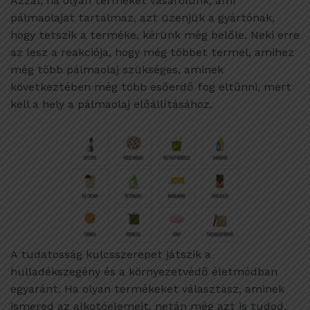
Azzal, ha olyan terméket vásárolunk, ami
pálmaolajat tartalmaz, azt üzenjük a gyártónak,
hogy tetszik a terméke, kérünk még belőle. Neki erre
az lesz a reakciója, hogy még többet termel, amihez
még több pálmaolaj szükséges, aminek
következtében még több esőerdő fog eltűnni, mert
kell a hely a pálmaolaj előállításához.
A tudatosság kulcsszerepet játszik a
hulladékszegény és a környezetvédő életmódban
egyaránt. Ha olyan termékeket választasz, aminek
ismered az alkotóelemeit, netán még azt is tudod,