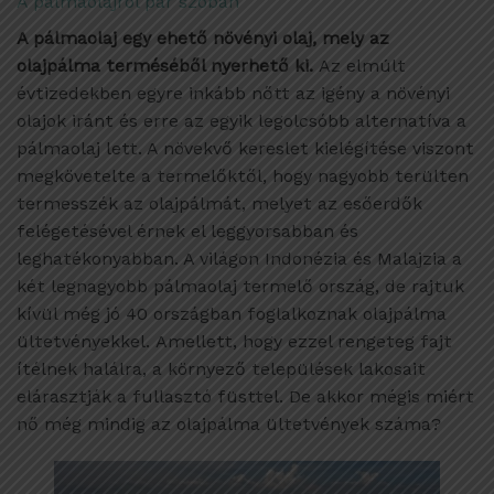
A pálmaolajról pár szóban
A pálmaolaj egy ehető növényi olaj, mely az
olajpálma terméséből nyerhető ki.
Az elmúlt
évtizedekben egyre inkább nőtt az igény a növényi
olajok iránt és erre az egyik legolcsóbb alternatíva a
pálmaolaj lett. A növekvő kereslet kielégítése viszont
megkövetelte a termelőktől, hogy nagyobb terülten
termesszék az olajpálmát, melyet az esőerdők
felégetésével érnek el leggyorsabban és
leghatékonyabban. A világon Indonézia és Malajzia a
két legnagyobb pálmaolaj termelő ország, de rajtuk
kívül még jó 40 országban foglalkoznak olajpálma
ültetvényekkel. Amellett, hogy ezzel rengeteg fajt
ítélnek halálra, a környező települések lakosait
elárasztják a fullasztó füsttel. De akkor mégis miért
nő még mindig az olajpálma ültetvények száma?