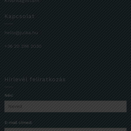
Kívánságlistám
Kapcsolat
hello@julka.hu
+36 20 296 2030
Hírlevél feliratkozás
Név:
E-mail címed: