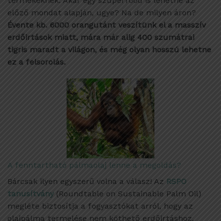
termékeknek. Akár egy szuperfood is lehetne az
előző mondat alapján, ugye? Na de milyen áron?
Évente kb. 6000 orangutánt veszítünk el a masszív
erdőirtások miatt, mára már alig 400 szumátrai
tigris maradt a világon, és még olyan hosszú lehetne
ez a felsorolás.
A fenntartható pálmaolaj lenne a megoldás?
Bárcsak ilyen egyszerű volna a válasz! Az
RSPO
tanusítvány
(Roundtable on Sustainable Palm Oil)
megléte biztosítja a fogyasztókat arról, hogy az
olajpálma termelése nem köthető erdőirtáshoz,