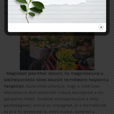
ha hirtelen megnőne a kereslet a repce iránt,
egyszerűen nem bírná el a kontinens.
Megoldást jelenthet viszont, ha megpróbálunk a
lakóhelyünkhöz közel készült termékekre helyezni a
hangsúlyt.
Ezzel elkerülhetjük, hogy a több ezer
kilóméterre lévő esőerdők írtásra kerüljenek a mi
igényeink miatt. Továbbá támogathatjuk a helyi
gazdaságokat, ami jó az országnak, jó a termelőnek
és jó a te lelkednek is, mert tudod, ismered a