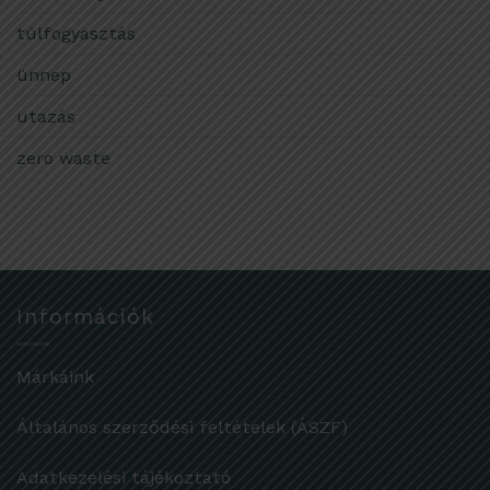
túlfogyasztás
ünnep
utazás
zero waste
Információk
Márkáink
Általános szerződési feltételek (ÁSZF)
Adatkezelési tájékoztató