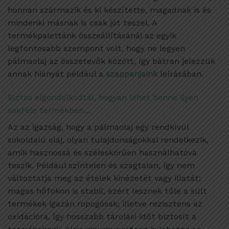
honnan származik és ki készítette, magadnak is és
mindenki másnak is csak jót teszel. A
termékpalettánk összeállításánál az egyik
legfontosabb szempont volt, hogy ne legyen
pálmaolaj az összetevők között, így bátran jelezzük
annak hiányát például a
szappanjaink
leírásában.
Biztos elgondolkodtál, hogyan lehet benne ilyen
sokféle termékben…
Az az igazság, hogy a pálmaolaj egy rendkívül
sokoldalú olaj, olyan tulajdonságokkal rendelkezik,
amik hasznossá és széleskörűen használhatóvá
teszik. Például színtelen és szagtalan, így nem
változtatja meg az ételek kinézetét vagy illatát;
magas hőfokon is stabil, ezért lesznek tőle a sült
termékek igazán ropogósak; illetve rezisztens az
oxidációra, így hosszabb tárolási időt biztosít a