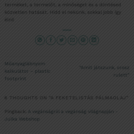
terméket, a termelőt, a minőséget és a döntésed
közvetlen hatását. Hidd el nekünk, sokkal jobb így
élni!
Műanyaglábnyom
“Amit játszunk, orosz
kalkulátor – plastic
rulett”
footprint
6 THOUGHTS ON “
A FEKETELISTÁS PÁLMAOLAJ
”
Pingback:
A vegánságról a vegánság világnapján -
Julka Webshop