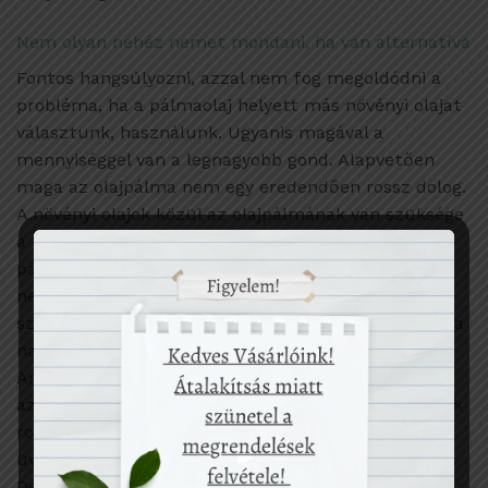
Nem olyan nehéz nemet mondani, ha van alternatíva
Fontos hangsúlyozni, azzal nem fog megoldódni a
probléma, ha a pálmaolaj helyett más növényi olajat
választunk, használunk. Ugyanis magával a
mennyiséggel van a legnagyobb gond. Alapvetően
maga az olajpálma nem egy eredendően rossz dolog.
A növényi olajok közül az olajpálmának van szüksége
a legkevesebb termőterületre. Tehát ha a
pálmaolajat más növényi olajokkal váltjuk fel, azzal
nem oldunk meg semmit, csak egy másik növényre
száll az a feladat, amit eddig a olajpálma látott el: a
napraforgóra, a kókuszra vagy a szójára például.
Arról nem is beszélve, hogy a kókusz és a szója is
azon a területen terem, mind az olajpálma, így csak
rontana a helyzeten: több termőterület, több
üvegházhatású gáz, több kihalás szélére kerülő faj.
De ugyanez a helyzet például az európai repcével is: