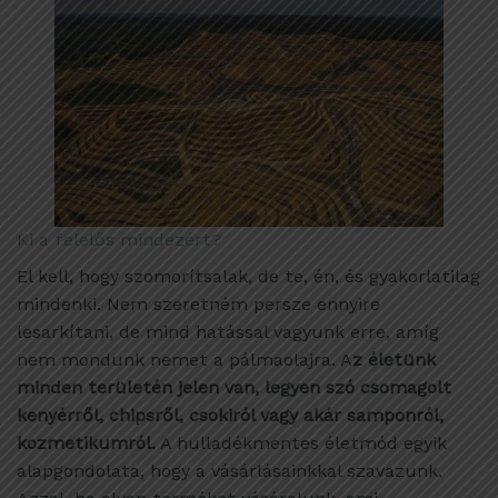
Ki a felelős mindezért?
El kell, hogy szomorítsalak, de te, én, és gyakorlatilag
mindenki. Nem szeretném persze ennyire
lesarkítani, de mind hatással vagyunk erre, amíg
nem mondunk nemet a pálmaolajra. A
z életünk
minden területén jelen van, legyen szó csomagolt
kenyérről, chipsről, csokiról vagy akár samponról,
kozmetikumról.
A hulladékmentes életmód egyik
alapgondolata, hogy a vásárlásainkkal szavazunk.