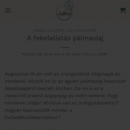
Skip
to
content
EGYÉB
,
ÉLETMÓD
,
TÚLFOGYASZTÁS
A feketelistás pálmaolaj
POSTED ON
2019-09-13
BY
NAGY CSILLA LENKE
Augusztus 19-én volt az orangutánok világnapja és
mindenki, köztük mi is, az egyéni pálmaolaj használat
felelősségéről beszélt közben. De mi is ez a
messziről érkező alapanyag és miért kellene, hogy
mindenki utálja? Mi köze van az orángutánokhoz?
Hogyan kapcsolódik mindez a
hulladékcsökkentéshez?