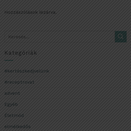
Hozzászólások lezárva.
Kategóriák
#kertészkedjvelünk
#receptrovat
advent
Egyéb
Életmód
elmélkedős