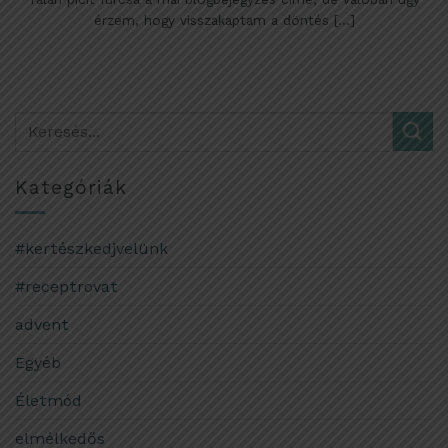
érzem, hogy visszakaptam a döntés [...]
Kategóriák
#kertészkedjvelünk
#receptrovat
advent
Egyéb
Életmód
elmélkedős