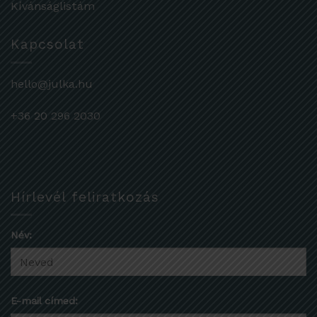
Kívánságlistám
Kapcsolat
hello@julka.hu
+36 20 296 2030
Hírlevél feliratkozás
Név:
E-mail címed: