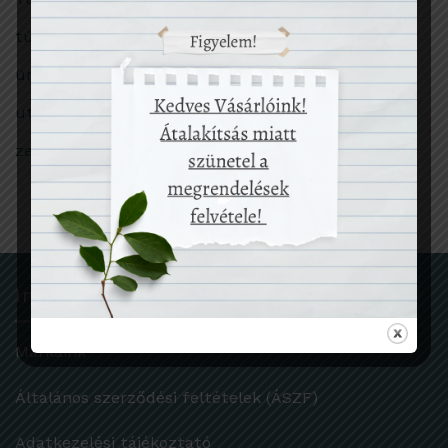
túlfogyasztás
ünnep
utazás
zero waste
Információk
Márkáink
Általános szerződési feltételek (ÁSZF)
Adatkezelési tájékoztató