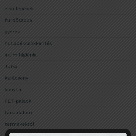
első lépések
fürdőszoba
gyerek
hulladékcsökkentés
intim higiénia
Julka
karácsony
konyha
PET-palack
társadalom
termékekről
Tudomány