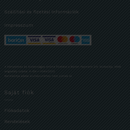
Szállítási és fizetési információk
Impresszum
A kényelmes és biztonságos online fizetést a Barion Payment Zrt. biztosítja, MNB
engedély száma: H-EN-I-1064/2013
Bankkártya adatai áruházunkhoz nem jutnak el.
Saját fiók
Fiókadatok
Rendelések