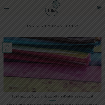
Skip
to
content
TAG ARCHÍVUMOK:
RUHÁK
11
jún
Színtanácsadás, ami visszaadta a döntés szabadságát
Talán picit furcsa a mai blogbejegyzés címe, de valóban úgy