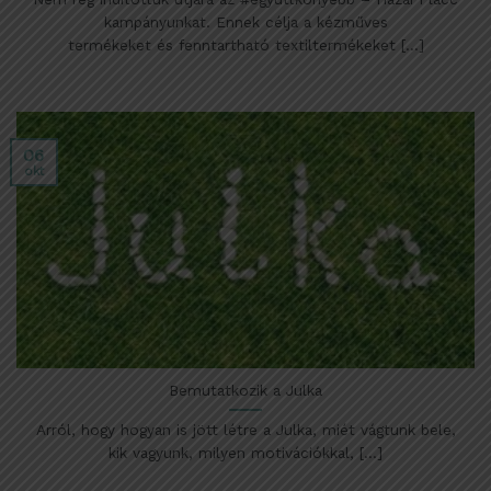
kampányunkat. Ennek célja a kézműves
termékeket és fenntartható textiltermékeket [...]
06
okt
Bemutatkozik a Julka
Arról, hogy hogyan is jött létre a Julka, miét vágtunk bele,
kik vagyunk, milyen motivációkkal, [...]