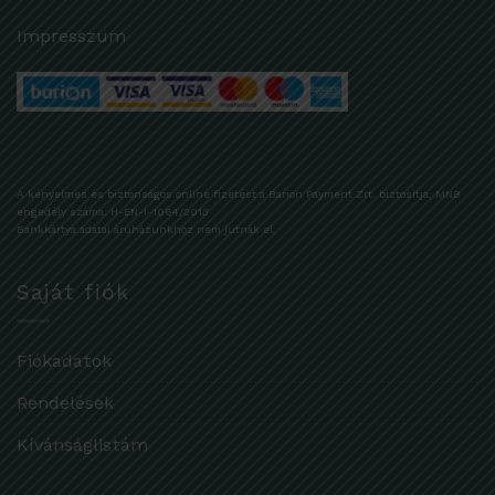
Impresszum
A kényelmes és biztonságos online fizetést a Barion Payment Zrt. biztosítja, MNB
engedély száma: H-EN-I-1064/2013
Bankkártya adatai áruházunkhoz nem jutnak el.
Saját fiók
Fiókadatok
Rendelések
Kívánságlistám