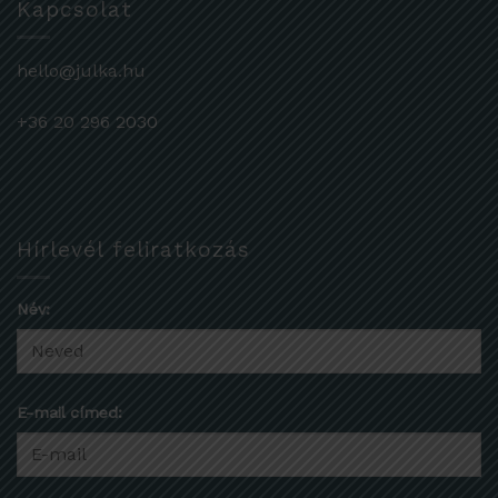
Kapcsolat
hello@julka.hu
+36 20 296 2030
Hírlevél feliratkozás
Név:
E-mail címed: