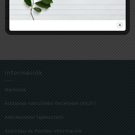
ünnep
utazás
zero waste
Információk
Márkáink
Általános szerződési feltételek (ÁSZF)
Adatkezelési tájékoztató
Szállítási és fizetési információk