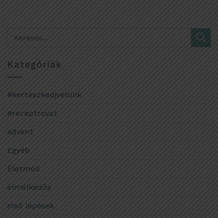
Kategóriák
#kertészkedjvelünk
#receptrovat
advent
Egyéb
Életmód
elmélkedős
első lépések