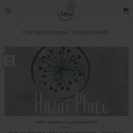
Skip
to
content
TAG ARCHÍVUMOK:
TERMÉKEINRŐL
28
máj
Miért válaszd a hazai terméket?
Nem rég indítottuk útjára az #együttkönyebb – Hazai Placc