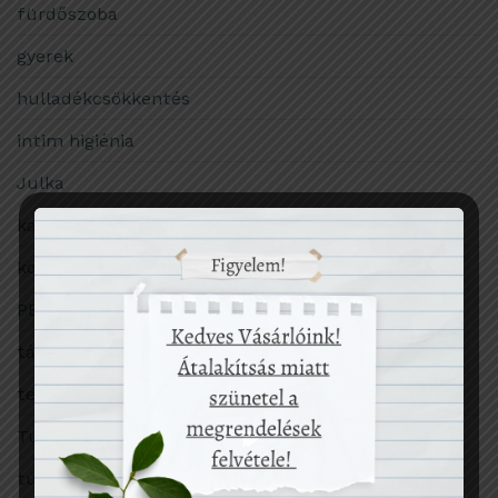
fürdőszoba
gyerek
hulladékcsökkentés
intim higiénia
Julka
karácsony
konyha
PET-palack
társadalom
termékekről
Tudomány
túlfogyasztás