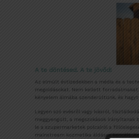
A te döntésed. A te jövőd!
Az elmúlt évtizedekben a média és a techn
megoldásokat. Nem kellett forradalmakat 
kényelem álmába szenderültünk, és hagytu
Legyen szó evésről vagy ivásról, tisztálkod
meggyengült, a megszokások irányítanak b
le a szupermarketek polcairól a fölösleg
mainstream kozmetika áldásos kencéit. A