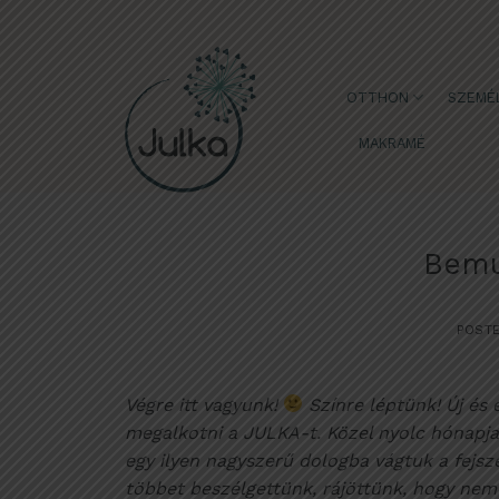
Skip
to
content
OTTHON
SZEMÉL
MAKRAMÉ
Bemu
POST
Végre itt vagyunk!
Színre léptünk! Új és
megalkotni a JULKA-t. Közel nyolc hónapja 
egy ilyen nagyszerű dologba vágtuk a fejsz
többet beszélgettünk, rájöttünk, hogy nem