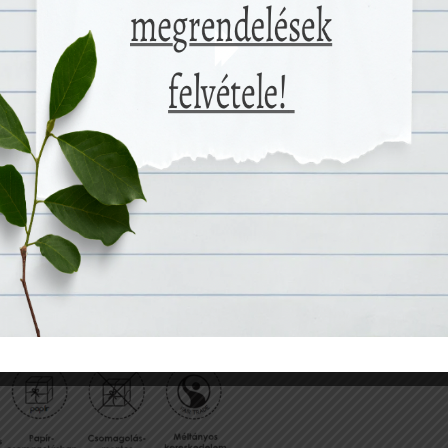
 életmód kialakításához és fenntartásához szükséges
yétől, a részletes összetételig és pontos csomagolásig
égteljesen dönthess vásárlásod során. Szeretnénk, hogy
y körülbelül!
d az oda vonatkozó ikonokat, amelyek segítenek a