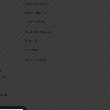
társadalom
termékekről
Tudomány
túlfogyasztás
ünnep
utazás
zero waste
a
ünk.
szük