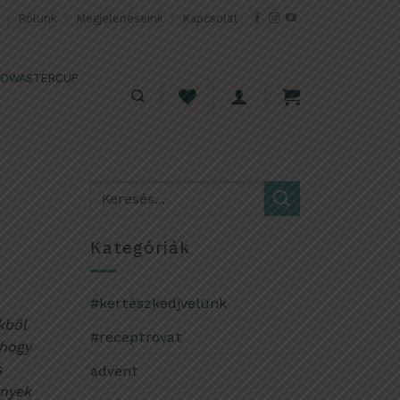
Rólunk
Megjelenéseink
Kapcsolat
OWASTERCUP
Kategóriák
#kertészkedjvelünk
kből
#receptrovat
 hogy
s
advent
ények