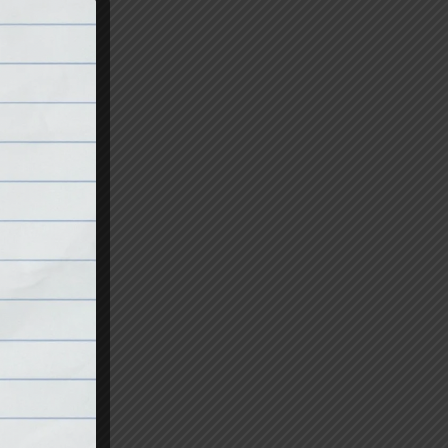
 a
n
yen