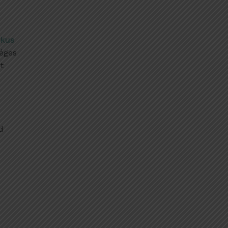
ikus
séges
t
d