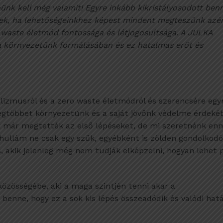
ünk kell még valamit! Egyre inkább kikristályosodott ben
tek, ha lehetőségeinkhez képest mindent megteszünk azér
 waste életmód fontossága és létjogosultsága. A JULKA
 a környezetünk formálásában és ez hatalmas erőt és
lizmusról és a zero waste életmódról és szerencsére egy
egtöbbet környezetünk és a saját jövőnk védelme érdeké
már megtették az első lépéseket, de mi szeretnénk enn
 hullám ne csak egy szűk, egyébként is zölden gondolkodó
 akik jelenleg még nem tudják elképzelni, hogyan lehet p
özösségébe, aki a maga szintjén tenni akar a
benne, hogy ez a sok kis lépés összeadódik és valódi hat