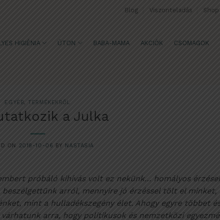
Blog
Viszonteladás
Shop
YES HIGIÉNIA
ÚTON
BABA-MAMA
AKCIÓK
CSOMAGOK
EGYÉB
,
TERMÉKEKRŐL
tatkozik a Julka
ED ON
2018-10-06
BY
NASTASIA
 embert próbáló kihívás volt ez nekünk… homályos érzése
beszélgettünk arról, mennyire jó érzéssel tölt el minket,
énket, mint a hulladékszegény élet. Ahogy egyre többet é
 várhatunk arra, hogy politikusok és nemzetközi egyezm