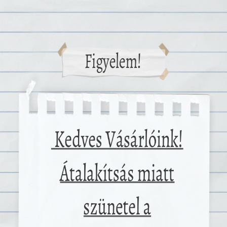
tosan kiválasztani az élelmiszereket, a kozmetikumokat,
a hulladékcsökkentést, az első probléma, amivel szembe
l kellett összevadászni a megfelelő információkat és
ssal és persze idővel járt, hogy átlássunk a homályos
valamiről azonnal, hogy környezettudatos vagy
 öko, bio, natúr, stb. jelzőket aggatnak rájuk.
rolni neked, vagy legalábbis csökkenteni. Nálunk
egy hel