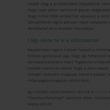
oldják meg a problémákat helyettünk, tenn
hogy csak akkor lehetünk igazán elégedet
hogy minél több emberhez eljusson a zero
létrejöttével végre aktívan részt vehetünk
lendületet ad a további munkához.
Légy része te is a változásnak!
Napjainkban egyre többet hallani a minima
többen gondoljuk úgy, hogy így tehetünk l
környezetvédelem iránt fogékony emberek 
tovább menni és elérni, hogy a zero waste
réteget sodorjon magával, hanem azokat is,
műanyagcsomagolás nélkül élni.
Így minden olyan embert várunk a
JULKA
k
“fenntarthatatlan” életmód ellen. Hiszünk 
képes elérni!