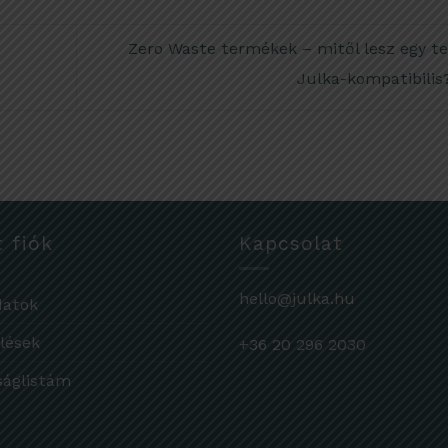
Zero Waste termékek – mitől lesz egy t
Julka-kompatibili
t fiók
Kapcsolat
hello@julka.hu
datok
lések
+36 20 296 2030
ságlistám