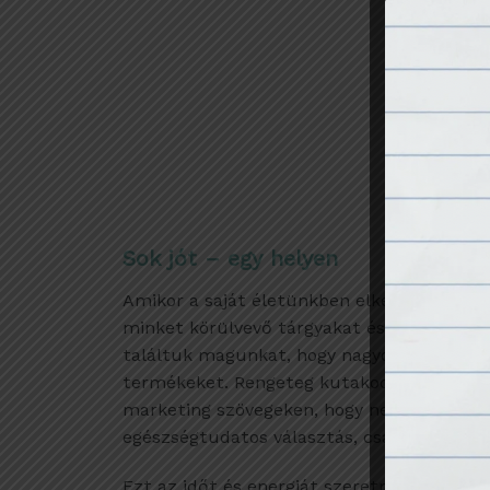
Sok jót – egy helyen
Amikor a saját életünkben elkezdtük tuda
minket körülvevő tárgyakat és elkezdtük 
találtuk magunkat, hogy nagyon sok helyrő
termékeket. Rengeteg kutakodással, tanulá
marketing szövegeken, hogy ne higgyük el 
egészségtudatos választás, csak azért mert
Ezt az időt és energiát szeretnénk megspó