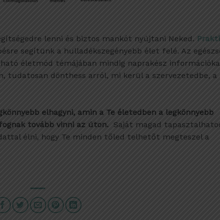
gítségedre lenni és biztos mankót nyújtani Neked.
Prakt
lépésre segítünk a hulladékszegényebb élet felé. Az egész
tható életmód témájában mindig naprakész információka
án, tudatosan dönthess arról, mi kerül a szervezetedbe, a
legkönnyebb elhagyni, amin a Te életedben a legkönnyebb
fognak tovább vinni az úton.
Saját magad tapasztalhato
dattal élni, hogy Te minden tőled telhetőt megteszel a