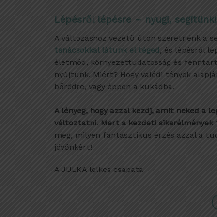
Lépésről lépésre – nyugi, segítünk!
A változáshoz vezető úton szeretnénk a se
tanácsokkal látunk el téged
, és lépésről 
életmód, környezettudatosság és fenntar
nyújtunk
. Miért? H
ogy valódi tények alapj
bőrödre, vagy éppen a kukádba.
A lényeg, hogy azzal kezdj, amit neked a 
változtatni. Mert a kezdeti sikerélmények 
meg, milyen fantasztikus érzés azzal a tu
jövőnkért!
A JULKA lelkes csapata