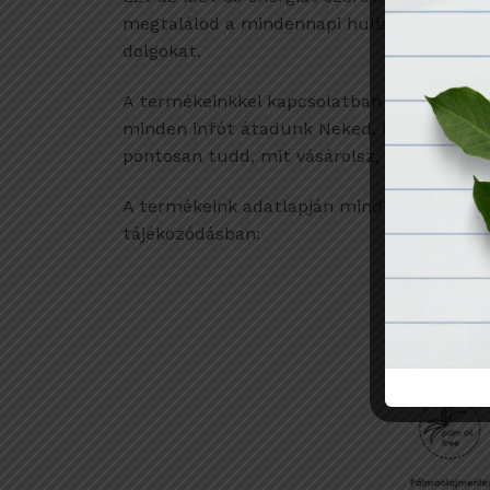
megtalálod a mindennapi hulladékszegény
dolgokat.
A termékeinkkel kapcsolatban a gyártás hel
minden infót átadunk Neked, hogy felelőss
pontosan tudd, mit vásárolsz, nem csak úg
A termékeink adatlapján mindig megtalálo
tájékozódásban: