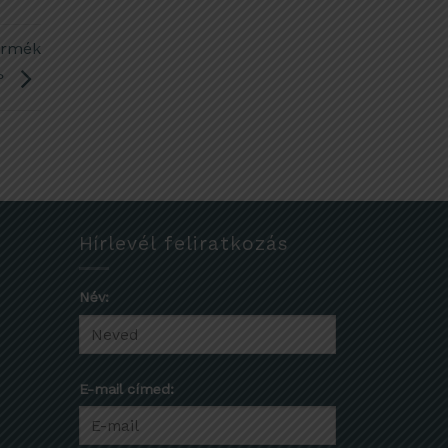
ermék
s?
Hírlevél feliratkozás
Név:
E-mail címed: