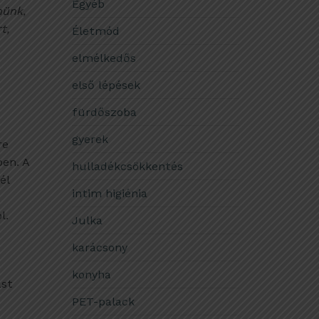
Egyéb
nünk,
t,
Életmód
elmélkedős
első lépések
fürdőszoba
gyerek
re
ben. A
hulladékcsökkentés
él
intim higiénia
l.
Julka
karácsony
konyha
ást
PET-palack