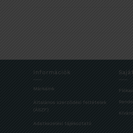
Információk
Sajá
Márkáink
Fióka
Rende
Általános szerződési feltételek
(ÁSZF)
Kíván
Adatkezelési tájékoztató