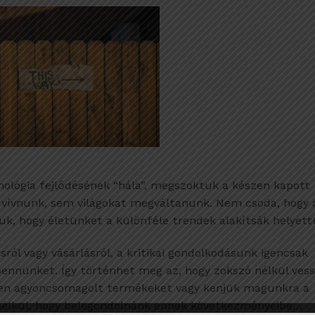
ológia fejlődésének “hála”, megszoktuk a készen kapott
vívnunk, sem világokat megváltanunk. Nem csoda, hogy 
k, hogy életünket a különféle trendek alakítsák helyett
ásról vagy vásárlásról, a kritikai gondolkodásunk igencsak
ennünket. Így történhet meg az, hogy zokszó nélkül ves
esen agyoncsomagolt termékeket vagy kenjük magunkra a
nélkül, hogy belegondolnánk ennek következményeibe…