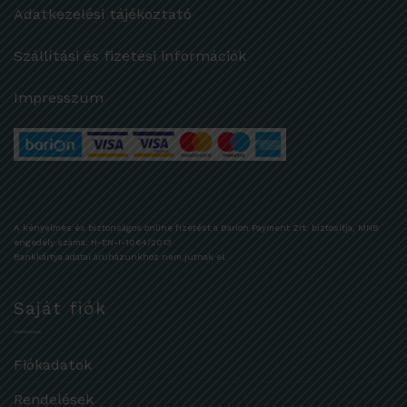
Adatkezelési tájékoztató
Szállítási és fizetési információk
Impresszum
A kényelmes és biztonságos online fizetést a Barion Payment Zrt. biztosítja, MNB
engedély száma: H-EN-I-1064/2013
Bankkártya adatai áruházunkhoz nem jutnak el.
Saját fiók
Fiókadatok
Rendelések