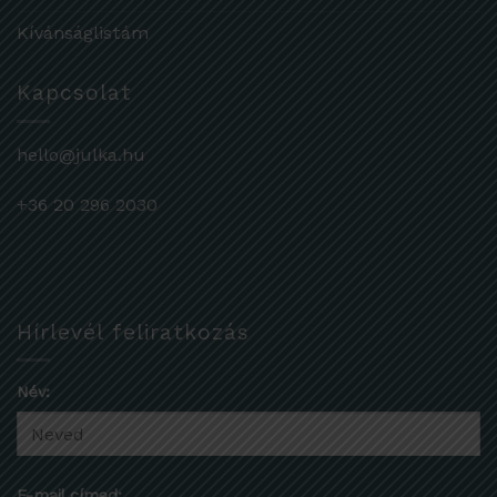
Kívánságlistám
Kapcsolat
hello@julka.hu
+36 20 296 2030
Hírlevél feliratkozás
Név:
E-mail címed: