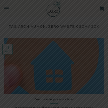
Skip
to
content
TAG ARCHÍVUMOK:
ZERO WASTE CSOMAGOK
11
ápr
Zero waste járvány idején
Megváltozott az életmódod, vagy az egész család