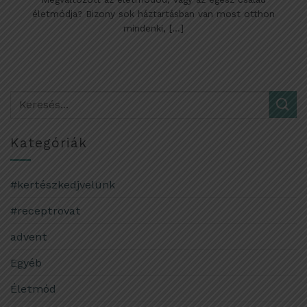
életmódja? Bizony sok háztartásban van most otthon
mindenki, [...]
Kategóriák
#kertészkedjvelünk
#receptrovat
advent
Egyéb
Életmód