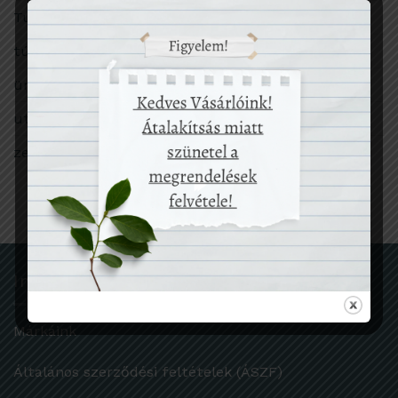
Tudomány
túlfogyasztás
ünnep
utazás
zero waste
Információk
Márkáink
Általános szerződési feltételek (ÁSZF)