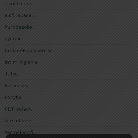
elmélkedős
első lépések
fürdőszoba
gyerek
hulladékcsökkentés
intim higiénia
Julka
karácsony
konyha
PET-palack
társadalom
termékekről