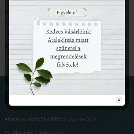
túlfogyasztás
ünnep
utazás
zero waste
Információk
Márkáink
Általános szerződési feltételek (ÁSZF)
Adatkezelési tájékoztató