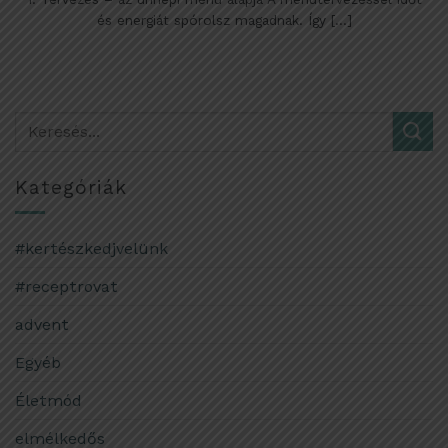
és energiát spórolsz magadnak. Így [...]
Kategóriák
#kertészkedjvelünk
#receptrovat
advent
Egyéb
Életmód
elmélkedős