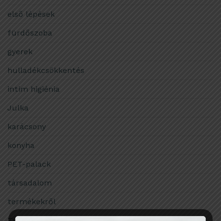
első lépések
fürdőszoba
gyerek
hulladékcsökkentés
intim higiénia
Julka
karácsony
konyha
PET-palack
társadalom
termékekről
Tudomány