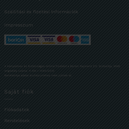
Szállítási és fizetési információk
Impresszum
A kényelmes és biztonságos online fizetést a Barion Payment Zrt. biztosítja, MNB
engedély száma: H-EN-I-1064/2013
Bankkártya adatai áruházunkhoz nem jutnak el.
Saját fiók
Fiókadatok
Rendelések