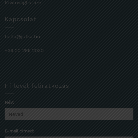
Kívánságlistám
Kapcsolat
hello@julka.hu
+36 20 296 2030
Hírlevél feliratkozás
Név:
E-mail címed: