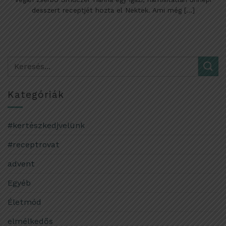
desszert receptjét hozta el Nektek. Ami még [...]
Kategóriák
#kertészkedjvelünk
#receptrovat
advent
Egyéb
Életmód
elmélkedős