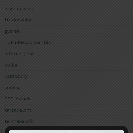
első lépések
fürdőszoba
gyerek
hulladékcsökkentés
intim higiénia
Julka
karácsony
konyha
PET-palack
társadalom
termékekről
Tudomány