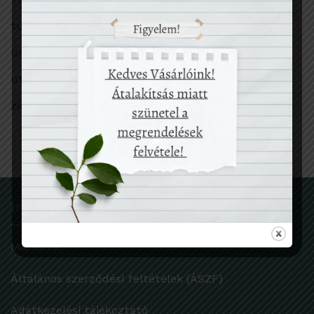
túlfogyasztás
ünnep
utazás
zero waste
Információk
Márkáink
Általános szerződési feltételek (ÁSZF)
Adatkezelési tájékoztató