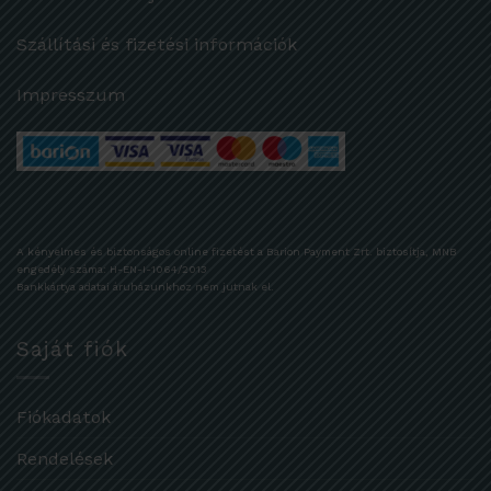
Szállítási és fizetési információk
Impresszum
A kényelmes és biztonságos online fizetést a Barion Payment Zrt. biztosítja, MNB
engedély száma: H-EN-I-1064/2013
Bankkártya adatai áruházunkhoz nem jutnak el.
Saját fiók
Fiókadatok
Rendelések