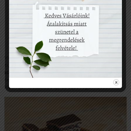
Villával megszurkáljuk a tetejét, hogy a gőz távozni
tudjon.
175-180 fokra előmelegített (alsó-felső)
sütőben 40-50 perc alatt megsütjük
. Hideg helyre
tesszük hűlni, éjszakára letakarjuk. Másnap
kiborítjuk a tepsiből, így az alját fogjuk lecsokizni.