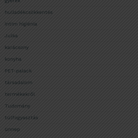
gyerek
hulladékcsökkentés
intim higiénia
Julka
karácsony
konyha
PET-palack
társadalom
termékekről
Tudomány
túlfogyasztás
ünnep