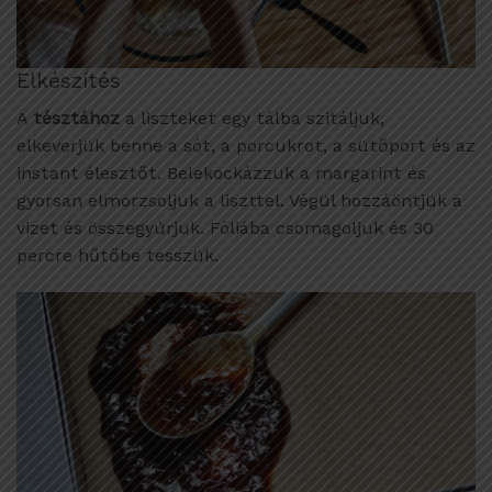
Elkészítés
A
tésztához
a liszteket egy tálba szitáljuk,
elkeverjük benne a sót, a porcukrot, a sütőport és az
instant élesztőt. Belekockázzuk a margarint és
gyorsan elmorzsoljuk a liszttel. Végül hozzáöntjük a
vizet és összegyúrjuk. Fóliába csomagoljuk és 30
percre hűtőbe tesszük.