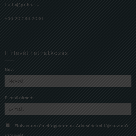
hello@julka.hu
+36 20 296 2030
Hírlevél feliratkozás
Név:
E-mail címed:
Elolvastam és elfogadom az Adatvédelmi tájékoztató
szövegét