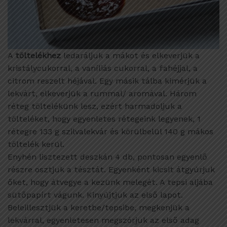
A
töltelékhez
ledaráljuk a mákot és elkeverjük a
kristálycukorral, a vaníliás cukorral, a fahéjjal, a
citrom reszelt héjával. Egy másik tálba kimérjük a
lekvárt, elkeverjük a rummal/ aromával. Három
réteg töltelékünk lesz, ezért harmadoljuk a
tölteléket, hogy egyenletes rétegeink legyenek, 1
rétegre 133 g szilvalekvár és körülbelül 140 g mákos
töltelék kerül.
Enyhén lisztezett deszkán 4 db, pontosan egyenlő
részre osztjuk a tésztát. Egyenként kicsit átgyúrjuk
őket, hogy átvegye a kezünk melegét. A tepsi aljába
sütőpapírt vágunk. Kinyújtjuk az első lapot.
Beleillesztjük a keretbe/tepsibe, megkenjük a
lekvárral, egyenletesen megszórjuk az első adag