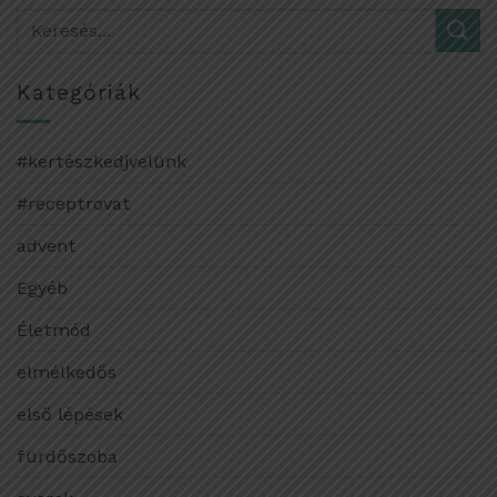
Kategóriák
#kertészkedjvelünk
#receptrovat
advent
Egyéb
Életmód
elmélkedős
első lépések
fürdőszoba