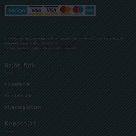
A kényelmes és biztonságos online fizetést a Barion Payment Zrt. biztosítja, MNB
engedély száma: H-EN-I-1064/2013
Bankkártya adatai áruházunkhoz nem jutnak el.
Saját fiók
Fiókadatok
Rendelések
Kívánságlistám
Kapcsolat