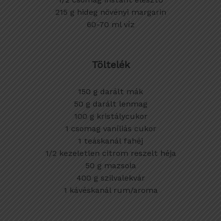
215 g hideg növényi margarin
60-70 ml víz
Töltelék
150 g darált mák
50 g darált lenmag
100 g kristálycukor
1 csomag vaníliás cukor
1 teáskanál fahéj
1/2 kezeletlen citrom reszelt héja
50 g mazsola
400 g szilvalekvár
1 kávéskanál rum/aroma