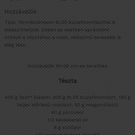
Hozzávalók
Tipp: Természetesen BL55 búzafinomliszttel is
elkészíthetjük. Ebben az esetben apránként
öntsük a tésztához a vizet, valószínű kevesebb is
elég lesz.
Hozzávalók 19×28 cm-es kerethez
Tészta
400 g liszt* (nálam: 200 g BL55 búzafinomliszt, 150 g
teljes kiőrlésű rozsliszt, 50 g mogyoróliszt)
40 g porcukor
1/2 kávéskanál só
6 g sütőpor
1/2 csomag instant élesztő