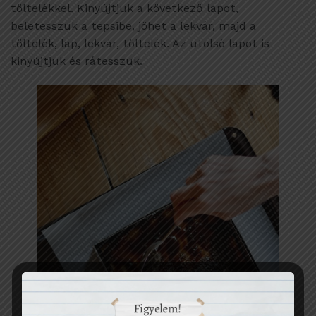
töltelékkel. Kinyújtjuk a következő lapot,
beletesszük a tepsibe, jöhet a lekvár, majd a
töltelék, lap, lekvár, töltelék. Az utolsó lapot is
kinyújtjuk és rátesszük.