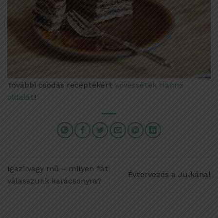
További csodás receptekért
kövessétek Hanna
oldalát
!
Igazi vagy mű – milyen fát
Évtervezés a Julkánál
válasszunk karácsonyra?