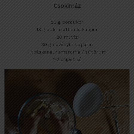
Csokimáz
50 g porcukor
18 g cukrozatlan kakaópor
20 ml víz
30 g növényi margarin
1 teáskanál rumaroma / sütőrum
1-2 csipet só