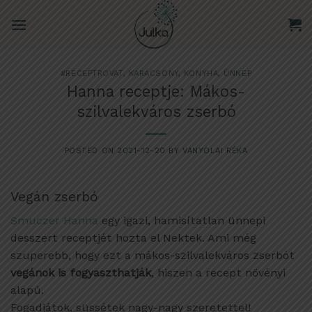
Skip
to
content
#RECEPTROVAT
,
KARÁCSONY
,
KONYHA
,
ÜNNEP
Hanna receptje: Mákos-
szilvalekváros zserbó
POSTED ON
2021-12-20
BY
VANYOLAI RÉKA
Vegán zserbó
Smuczer Hanna
egy igazi, hamisítatlan ünnepi
desszert receptjét hozta el Nektek. Ami még
szuperebb, hogy ezt a mákos-szilvalekváros zserbót
vegánok is fogyaszthatják
, hiszen a recept növényi
alapú.
Fogadjátok, süssétek nagy-nagy szeretettel!