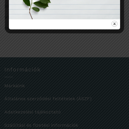
ünnep
utazás
zero waste
Információk
Márkáink
Általános szerződési feltételek (ÁSZF)
Adatkezelési tájékoztató
Szállítási és fizetési információk