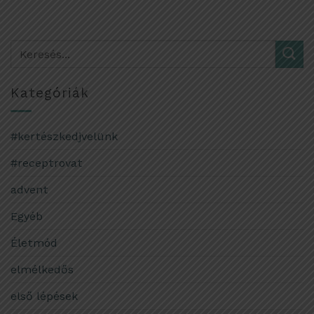
Kategóriák
#kertészkedjvelünk
#receptrovat
advent
Egyéb
Életmód
elmélkedős
első lépések