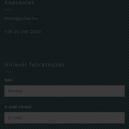
Kapcsolat
hello@julka.hu
+36 20 296 2030
Hírlevél feliratkozás
Név:
E-mail címed: