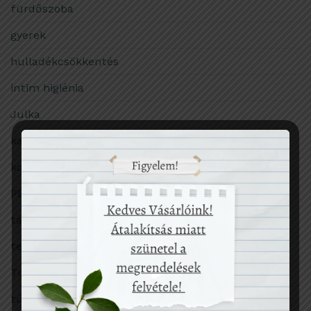
fürdőszoba
gyerek
hulladékcsökkentés
intim higiénia
Julka
karácsony
konyha
PET-palack
társadalom
termékekről
Tudomány
túlfogyasztás