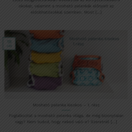
okokat, valamint a mosható pelenkák előnyeit az
eldobhatósokkal szemben. Most [...]
15
okt
Mosható pelenka kisokos – 1. rész
Foglalkoztat a mosható pelenka világa, de még bizonytalan
vagy? Nem tudod, hogy neked való-e? Szeretnél [...]