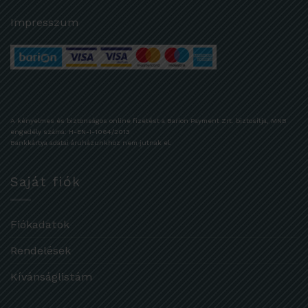
Impresszum
A kényelmes és biztonságos online fizetést a Barion Payment Zrt. biztosítja, MNB
engedély száma: H-EN-I-1064/2013
Bankkártya adatai áruházunkhoz nem jutnak el.
Saját fiók
Fiókadatok
Rendelések
Kívánságlistám