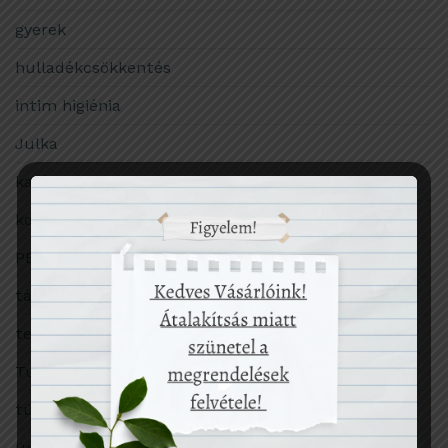
gyerek
hulladékcsökkentés
intim higiénia
Julka
karácsony
konyha
PET-palack
társadalom
termékekről
Tudomány
túlfogyasztás
ünnep