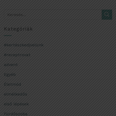
Kategóriák
#kertészkedjvelünk
#receptrovat
advent
Egyéb
Életmód
elmélkedős
első lépések
fürdőszoba