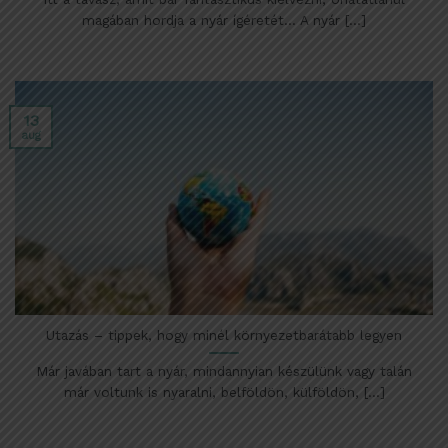
magában hordja a nyár ígéretét… A nyár [...]
13
aug
Utazás – tippek, hogy minél környezetbarátabb legyen
Már javában tart a nyár, mindannyian készülünk vagy talán
már voltunk is nyaralni, belföldön, külföldön, [...]