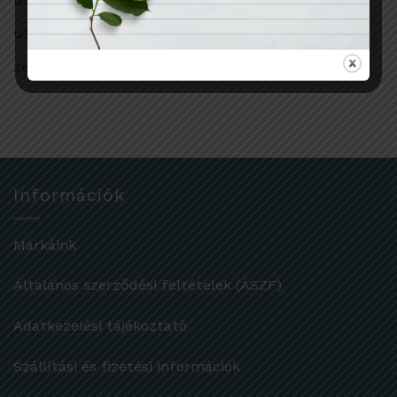
utazás
zero waste
Információk
Márkáink
Általános szerződési feltételek (ÁSZF)
Adatkezelési tájékoztató
Szállítási és fizetési információk