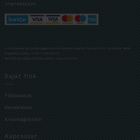
Impresszum
A kényelmes és biztonságos online fizetést a Barion Payment Zrt. biztosítja, MNB
engedély száma: H-EN-I-1064/2013
Bankkártya adatai áruházunkhoz nem jutnak el.
Saját fiók
Fiókadatok
Rendelések
Kívánságlistám
Kapcsolat