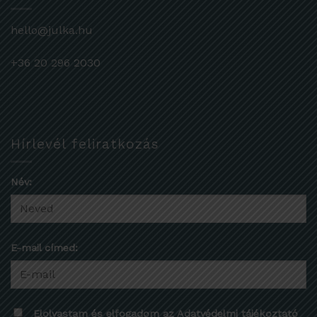
hello@julka.hu
+36 20 296 2030
Hírlevél feliratkozás
Név:
E-mail címed:
Elolvastam és elfogadom az Adatvédelmi tájékoztató