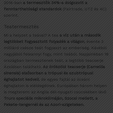
2016-ban
a termesztők 34%-a dolgozott a
fenntarthatósági standardok
(Fairtrade, UTZ és 4C)
szerint.
Teatermesztés
Mi a helyzet a teával? A tea
a víz után a második
legtöbbet fogyasztott folyadék a világon
, évente 3
milliárd csésze teát fogyaszt az emberiség. Kávéból
nagyjából feleannyi fogy, mint teából. Napjainkban 18
országban termesztenek teát, a legtöbb teacserje
Ázsiában található.
Az örökzöld teacserje (Camellia
sinensis) elsősorban a trópusi és szubtrópusi
éghajlatot kedveli
, de egyes fajtái az óceáni
éghajlaton is eléldegélnek. Európában három helyen
is megterem: az Anglia dél-nyugati csücskében lévő
Truro speciális mikroklímáján, Szocsi mellett, a
Fekete-tengernél és az Azori-szigeteken.