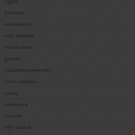
Egyéb
Életmód
elmélkedős
első lépések
fürdőszoba
gyerek
hulladékcsökkentés
intim higiénia
Julka
karácsony
konyha
PET-palack