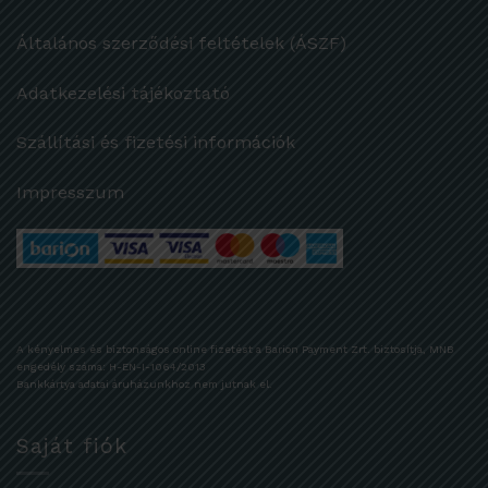
Általános szerződési feltételek (ÁSZF)
Adatkezelési tájékoztató
Szállítási és fizetési információk
Impresszum
A kényelmes és biztonságos online fizetést a Barion Payment Zrt. biztosítja, MNB
engedély száma: H-EN-I-1064/2013
Bankkártya adatai áruházunkhoz nem jutnak el.
Saját fiók