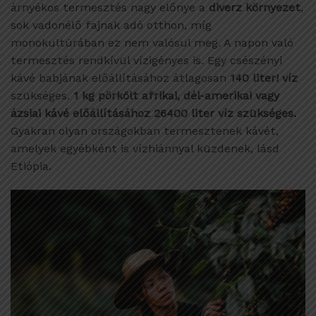
árnyékos termesztés nagy előnye a
diverz környezet
,
sok vadonélő fajnak adó otthon, míg
monokultúrában ez nem valósul meg. A napon való
termesztés rendkívül vízigényes is. Egy csészényi
kávé babjának előállításához átlagosan
140 liter! víz
szükséges.
1 kg pörkölt afrikai, dél-amerikai vagy
ázsiai kávé előállításához 26400 liter víz szükséges.
Gyakran olyan országokban termesztenek kávét,
amelyek egyébként is vízhiánnyal küzdenek, lásd
Etiópia.