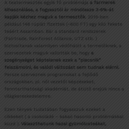
A teatermesztés egyik fő problémája
a farmerek
kihasználása, a fogyasztói ár mindössze 3-6%-át
kapják kézhez maguk a termesztők
. 2019-ben
például 148 rúpiát fizettek (~600 FT) egy kiló fekete
teáért Assamban. Bár a standard rendszerek
(Fairtrade, Rainforest Alliance, UTZ stb. )
biztosítanak valamilyen védőhálót a termelőknek, a
szervezetek maguk vallották be, hogy
a
szegénységet képtelenek ezek a “plecsnik”
felszámolni, és valódi változást sem tudnak elérni.
Persze szerveznek programokat a fejlődő
országokban, pl. női vezetői képzéseket,
fenntarthatósági akadémiát, de átütő erejük nincs a
világkereskedelemre.
Ezen tények tudatában fogyasszuk ezeket a
cikkeket ( a csokoládé – kakaó hasonló problémákkal
küzd ).
Választhatunk hazai gyümölcsteákat,