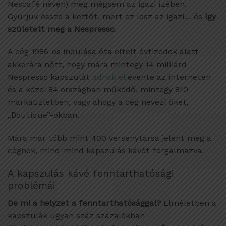
Nescafé néven) meg mégsem az igazi ízében.
Gyúrjuk össze a kettőt, mert ez lesz az igazi… és
így
született meg a Nespresso
.
A cég 1986-os indulása óta eltelt évtizedek alatt
akkorára nőtt, hogy mára mintegy 14 milliárd
Nespresso kapszulát
adnak el
évente az interneten
és a közel 84 országban működő, mintegy 810
márkaüzletben, vagy ahogy a cég nevezi őket,
„Boutique”-okban.
Mára már több mint 400 versenytársa jelent meg a
cégnek, mind-mind kapszulás kávét forgalmazva.
A kapszulás kávé fenntarthatósági
problémái
De mi a helyzet a fenntarthatósággal?
Elméletben a
kapszulák ugyan száz százalékban