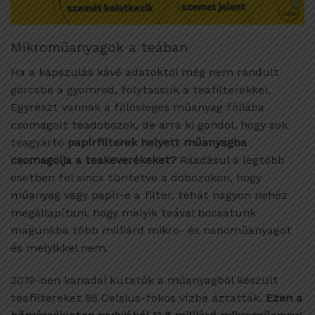
Mikroműanyagok a teában
Ha a kapszulás kávé adatoktól még nem rándult
görcsbe a gyomrod, folytassuk a teafilterekkel.
Egyrészt vannak a fölösleges műanyag fóliába
csomagolt teadobozok, de arra ki gondol, hogy sok
teagyártó
papírfilterek helyett műanyagba
csomagolja a teakeverékeket?
Ráadásul a legtöbb
esetben fel sincs tüntetve a dobozokon, hogy
műanyag vagy papír-e a filter, tehát nagyon nehéz
megállapítani, hogy melyik teával bocsátunk
magunkba több milliárd mikro- és nanoműanyagot
és melyikkel nem.
2019-ben kanadai kutatók a műanyagból készült
teafiltereket 95 Celsius-fokos vízbe áztatták.
Ezen a