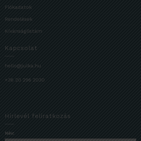
Fiókadatok
Rendelések
Kívánságlistám
Kapcsolat
hello@julka.hu
+36 20 296 2030
Hírlevél feliratkozás
Név: