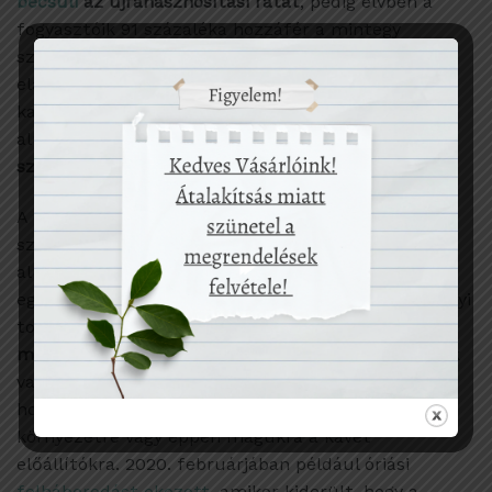
becsüli
az újrahasznosítási rátát
, pedig elvben a
fogyasztóik 91 százaléka hozzáfér a mintegy
százezer kapszulagyűjtő pont egyikéhez. Az évente
eladott, konzervatív becslések szerint 14 milliárd
kapszulával és adagonként 0,9 gramm
alumíniummal számolva ez évente
12 600 tonna
szemétdombra kerülő alumíniumot
jelent.
A Quibit.hu cikke alapján: “Nem csupán a
szeméthegyek jelentenek problémát, hanem az
alumínium gyártásával járó környezeti terhelés is:
egy tonna alumínium kibányászásával 10-12 tonnányi
további szemét keletkezik,
beleértve 2-3 tonnányi
mérgező vörösiszapot.
Nem beszélve a kávészemek
vagy a kávékapszulák szállításáról, valamint arról,
hogy a kávétermesztés milyen hatással jár a
környezetre vagy éppen magukra a kávét
előállítókra. 2020. februárjában például óriási
felháborodást okozott
, amikor kiderült, hogy a