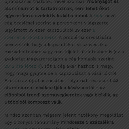
újrahasznosíthatóak, mivel azonban
műanyagot és
alumíniumot is tartalmaznak, nem lehet őket
egyszerűen a szelektív kukába dobni.
A
Halo
nevű
cég becslései szerint a percenként világszerte
legyártott 39 ezer kapszulából 29 ezer
a
szemétlerakókba kerül
. A probléma orvoslására
bevezették, hogy a kapszulákat visszaveszik a
márkaboltokban vagy más kijelölt üzletekben is (ez a
gyakorlat Magyarországon a cég honlapja szerint
2012 óta létezik
), sőt a cég akár házhoz is megy,
hogy maga gyűjtse be a kapszulákat a vásárlóktól.
Ezután az újrahasznosítási folyamat részeként
az
alumíniumot elválasztják a kávézacctól – az
előbbiből trendi szemüvegkeretek vagy biciklik, az
utóbbiból komposzt válik.
Mindez azonban mégsem jelent hatékony megoldást.
Egy bizonyos tanulmány
mindössze 5 százalékra