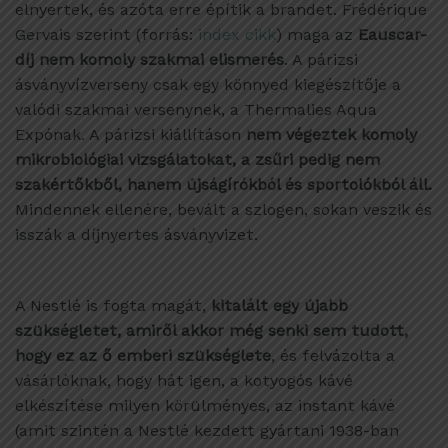
elnyertek, és azóta erre építik a brandet. Frédérique
Gervais szerint (forrás:
index cikk
) maga az
Eauscar-
díj nem komoly szakmai elismerés
. A párizsi
ásványvízverseny csak egy könnyed kiegészítője a
valódi szakmai versenynek, a Thermalies Aqua
Expónak. A párizsi kiállításon
nem végeztek komoly
mikrobiológiai vizsgálatokat, a zsűri pedig nem
szakértőkből, hanem újságírókból és sportolókból áll.
Mindennek ellenére, bevált a szlogen, sokan veszik és
isszák a díjnyertes ásványvizet.
A Nestlé is fogta magát,
kitalált egy újabb
szükségletet, amiről akkor még senki sem tudott,
hogy ez az ő emberi szükséglete
, és felvázolta a
vásárlóknak, hogy hát igen, a kotyogós kávé
elkészítése milyen körülményes, az instant kávé
(amit szintén a Nestlé kezdett gyártani 1938-ban