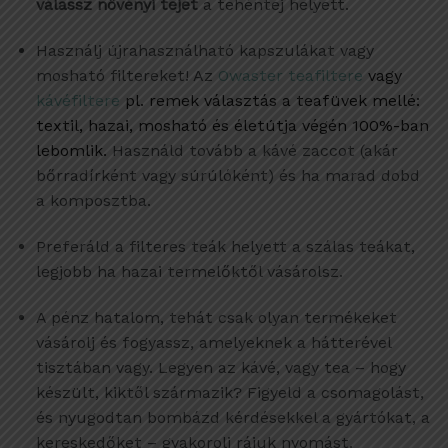
válassz növényi tejet
a tehéntej helyett.
Használj újrahasználható kapszulákat vagy
mosható filtereket! Az
Owaster teafiltere
vagy
kávéfiltere
pl. remek választás a teafüvek mellé:
textil, hazai, mosható és életútja végén 100%-ban
lebomlik.
Használd tovább a kávé zaccot (akár
bőrradírként vagy súrúlóként) és ha marad dobd
a komposztba.
Preferáld a filteres teák helyett a szálas teákat,
legjobb ha hazai termelőktől vásárolsz.
A pénz hatalom, tehát csak olyan termékeket
vásárolj és fogyassz, amelyeknek a hátterével
tisztában vagy. Legyen az kávé, vagy tea – hogy
készült, kiktől származik? Figyeld a csomagolást,
és nyugodtan bombázd kérdésekkel a gyártókat, a
kereskedőket – gyakorolj rájuk nyomást.