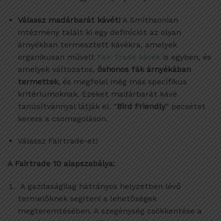
Válassz madárbarát kávét!
A Smithsonian
Intézmény talált ki egy definíciót az olyan
árnyékban termesztett kávékra, amelyek
organikusan művelt
Fair Trade kávék
is egyben, és
amelyek változatos,
őshonos fák árnyékában
termettek
, és megfelel még más specifikus
kritériumoknak. Ezeket madárbarát kávé
tanúsítvánnyal látják el. “
Bird Friendly
” pecsétet
keress a csomagoláson.
Válassz Fairtrade-et!
A Fairtrade 10 alapszabálya:
A gazdaságilag hátrányos helyzetben lévő
termelőknek segíteni a lehetőségek
megteremtésében. A szegénység csökkentése a