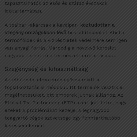
tapasztalhatók az esős és száraz évszakok
időtartamában.
A teaipar -akárcsak a kávéipar-
köztudottan a
szegény országokban lévő
beszállítókból él. Ahol a
termőföldek és a vízkészletek védelmére sem igen
van anyagi forrás. Márpedig a növekvő kereslet
nagyobb terhet ró e természeti erőforrásokra.
Szegénység és kihasználtság
Az elhúzódó, elmozduló égövek miatt a
foglalkoztatás is módosul. Itt termelők vesztik el
megélhetésüket, ott emberek jutnak álláshoz. Az
Ethical Tea Partnership (ETP) azért jött létre, hogy
ezeket a problémákat kezelje, a legnagyobb
teagyártó cégek szövetsége egy fenntarthatóbb
kereskedelemért.