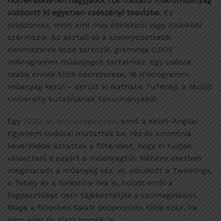
hőmérsékleten nagyjából 11,6 milliárd mikroműanyag
oldódott ki egyetlen csészényi teavízbe
. Ez
sokszorosa, mint ami más ételekből vagy italokból
származik. Az asztali só a szennyezettebb
élelmiszerek közé tartozik, grammja 0,005
mikrogramm műanyagot tartalmaz. Egy csésze
teába ennek több ezerszerese, 16 mikrogramm
műanyag kerül – derült ki Nathalie Tufenkji, a McGill
University kutatójának tanulmányából.
Egy
2020-as brit vizsgálaton
, amit a Kelet-Angliai
Egyetem tudósai mutattak be, réz és ammónia
keverékébe áztatták a filtereket, hogy el tudják
választani a papírt a műanyagtól. Néhány esetben
megmaradt a műanyag váz, pl. elbukott a Twinnings,
a Tetley és a Yorkshire Tea is, holott erről a
fogyasztókat nem tájékoztatják a csomagoláson.
Maga a filterben talált polipropilén több száz, ha
nem ezer év alatt bomlik le.