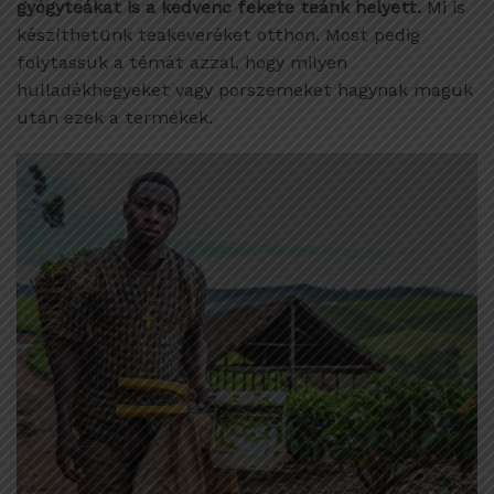
gyógyteákat is a kedvenc fekete teánk helyett.
Mi is
készíthetünk teakeveréket otthon. Most pedig
folytassuk a témát azzal, hogy milyen
hulladékhegyeket vagy porszemeket hagynak maguk
után ezek a termékek.