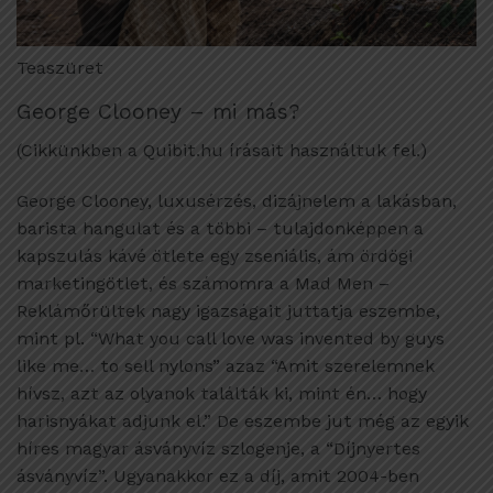
Teaszüret
George Clooney – mi más?
(Cikkünkben a Quibit.hu írásait használtuk fel.)
George Clooney, luxusérzés, dizájnelem a lakásban,
barista hangulat és a többi – tulajdonképpen a
kapszulás kávé ötlete egy zseniális, ám ördögi
marketingötlet, és számomra a Mad Men –
Reklámőrültek nagy igazságait juttatja eszembe,
mint pl. “What you call love was invented by guys
like me… to sell nylons” azaz “Amit szerelemnek
hívsz, azt az olyanok találták ki, mint én… hogy
harisnyákat adjunk el.” De eszembe jut még az egyik
híres magyar ásványvíz szlogenje, a “Díjnyertes
ásványvíz”. Ugyanakkor ez a díj, amit 2004-ben