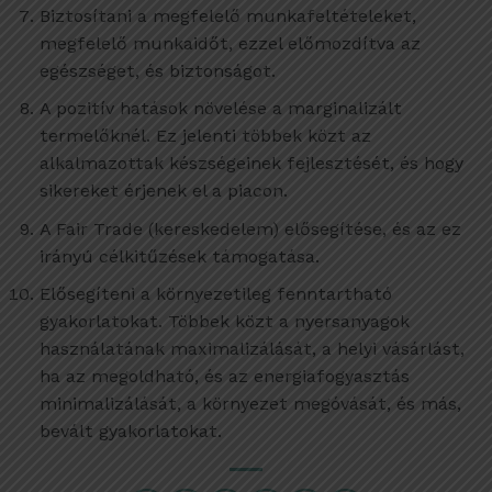
Biztosítani a megfelelő munkafeltételeket,
megfelelő munkaidőt, ezzel előmozdítva az
egészséget, és biztonságot.
A pozitív hatások növelése a marginalizált
termelőknél. Ez jelenti többek közt az
alkalmazottak készségeinek fejlesztését, és hogy
sikereket érjenek el a piacon.
A Fair Trade (kereskedelem) elősegítése, és az ez
irányú célkitűzések támogatása.
Elősegíteni a környezetileg fenntartható
gyakorlatokat. Többek közt a nyersanyagok
használatának maximalizálását, a helyi vásárlást,
ha az megoldható, és az energiafogyasztás
minimalizálását, a környezet megóvását, és más,
bevált gyakorlatokat.