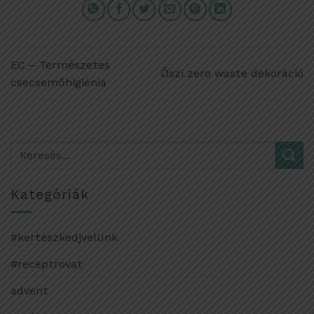
EC – Természetes
Őszi zero waste dekoráció
csecsemőhigiénia
Kategóriák
#kertészkedjvelünk
#receptrovat
advent