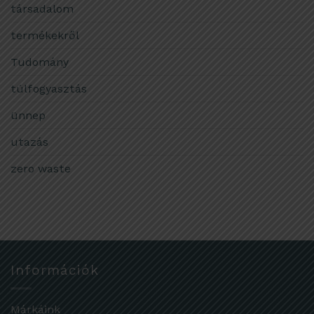
társadalom
termékekről
Tudomány
túlfogyasztás
ünnep
utazás
zero waste
Információk
Márkáink