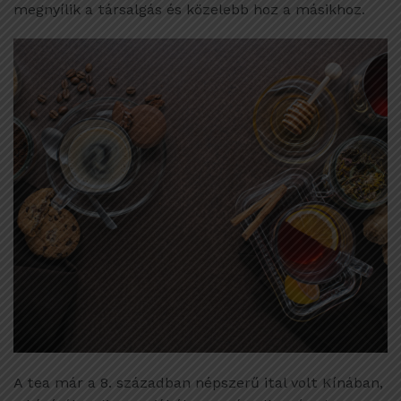
megnyílik a társalgás és közelebb hoz a másikhoz.
A tea már a 8. században népszerű ital volt Kínában,