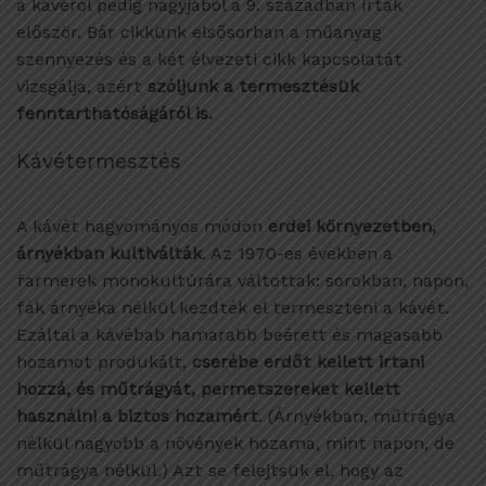
a kávéról pedig nagyjából a 9. században írtak
először. Bár cikkünk elsősorban a műanyag
szennyezés és a két élvezeti cikk kapcsolatát
vizsgálja, azért
szóljunk a termesztésük
fenntarthatóságáról is.
Kávétermesztés
A kávét hagyományos módon
erdei környezetben,
árnyékban kultiválták
. Az 1970-es években a
farmerek monokultúrára váltottak: sorokban, napon,
fák árnyéka nélkül kezdték el termeszteni a kávét.
Ezáltal a kávébab hamarabb beérett és magasabb
hozamot produkált,
cserébe erdőt kellett irtani
hozzá, és műtrágyát, permetszereket kellett
használni a biztos hozamért
. (Árnyékban, műtrágya
nélkül nagyobb a növények hozama, mint napon, de
műtrágya nélkül.) Azt se felejtsük el, hogy az