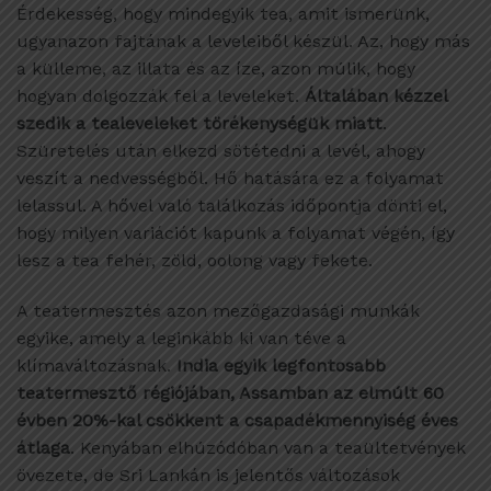
Érdekesség, hogy mindegyik tea, amit ismerünk,
ugyanazon fajtának a leveleiből készül. Az, hogy más
a külleme, az illata és az íze, azon múlik, hogy
hogyan dolgozzák fel a leveleket.
Általában kézzel
szedik a tealeveleket törékenységük miatt
.
Szüretelés után elkezd sötétedni a levél, ahogy
veszít a nedvességből. Hő hatására ez a folyamat
lelassul. A hővel való találkozás időpontja dönti el,
hogy milyen variációt kapunk a folyamat végén, így
lesz a tea fehér, zöld, oolong vagy fekete.
A teatermesztés azon mezőgazdasági munkák
egyike, amely a leginkább ki van téve a
klímaváltozásnak.
India egyik legfontosabb
teatermesztő régiójában, Assamban az elmúlt 60
évben 20%-kal csökkent a csapadékmennyiség éves
átlaga
. Kenyában elhúzódóban van a teaültetvények
övezete, de Sri Lankán is jelentős változások