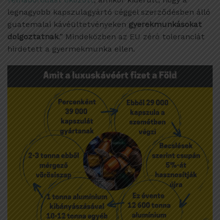
legnagyobb kapszulagyártó céggel szerződésben álló
guatemalai kávéültetvényeken
gyerekmunkásokat
dolgoztatnak
.” Mindeközben az EU zéró toleranciát
hirdetett a gyermekmunka ellen.