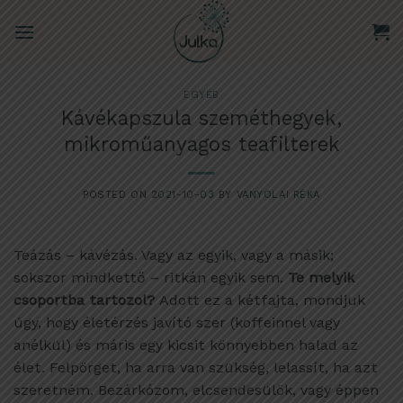
Skip
to
content
EGYÉB
Kávékapszula szeméthegyek,
mikroműanyagos teafilterek
POSTED ON
2021-10-03
BY
VANYOLAI RÉKA
Teázás – kávézás. Vagy az egyik, vagy a másik;
sokszor mindkettő – ritkán egyik sem.
Te melyik
csoportba tartozol?
Adott ez a kétfajta, mondjuk
úgy, hogy életérzés javító szer (koffeinnel vagy
anélkül) és máris egy kicsit könnyebben halad az
élet. Felpörget, ha arra van szükség, lelassít, ha azt
szeretném. Bezárkózom, elcsendesülök, vagy éppen