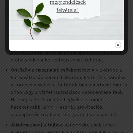
zöldtrágya/takarónövényeket. Kémiai növényvédő
szereket pedig lehetőleg ne használj vagy csak
nagyon végső esetben. Ilyenkor is keresd az
ökológiai gazdálkodásban engedélyezett szereket!
Fókuszálj a megelőzésre! A növénytársításokkal,
egészséges talajjal, tájfajtákkal, fizikai
védekezéssel (pl. beteg részek eltávolítása), a
kártevők természetes ellenségeinek biztosított
élőhelyekkel a kertedben sokat tehetsz.
Öntözővíz-használat csökkentése
: A vízkérdés a
klímaváltozás körüli diskurzus kardinális kérdése.
A mulcsolással és a tájfajták használatával már jó
úton vagy a vízfelhasználásod csökkentése felé.
Ha mégis öntöznöd kell, igyekezz minél
hatékonyabb lenni. Használj gravitációs,
csepegtetős módszert és gyűjtsd az esővizet!
Alkalmazkodj a tájhoz!
Amennyire csak lehet,
igyekezz olyan kertet kialakítani, ami illik a tájba.