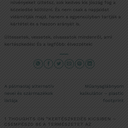
növényeket ültetsz, sok kedves kis jószág fog a
közeledbe költözni. És nem csak a napjaidat
vidámítják majd, hanem a egyensúlyban tartják a
kártétel és a haszon arányát is.
Ültessetek, vessetek, olvassatok mindenről, ami
kertészkedés! És a legfőbb: élvezzétek!
A pálmaolaj alternatív
Műanyaglábnyom
nevei és származékok
kalkulátor – plastic
listája
footprint
1 THOUGHTS ON “
KERTÉSZKEDÉS KICSIBEN –
CSEMPÉSZD BE A TERMÉSZETET AZ