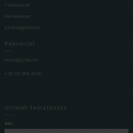
Fiókadatok
Rendelések
Kívánságlistám
Kapcsolat
hello@julka.hu
+36 20 296 2030
Hírlevél feliratkozás
Név: