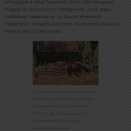
otthagyják a talaj felszínén. Erre több rétegben
trágyát és komposztot rétegeznek, amit végül
szalmával takarnak le. Az ősszel kihordott
mélymulcs tavaszra elbomlik, humusszá alakul és
könnyű lesz ültetni bele.
A komposztálás nem csak a konyhai
hulladék csökkentésére jó, hanem
tápanyag-utánpótlást is biztosít.
Tudtad, hogy akár lakásban is
belekezdhetsz? Nézz utána a
gilisztakomposztnak!