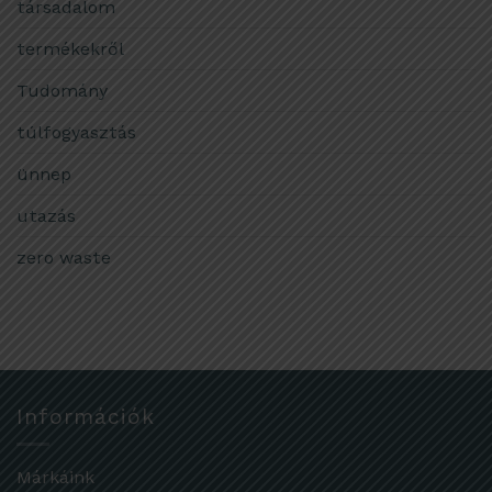
társadalom
termékekről
Tudomány
túlfogyasztás
ünnep
utazás
zero waste
Információk
Márkáink