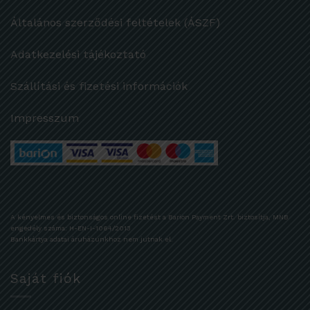
Általános szerződési feltételek (ÁSZF)
Adatkezelési tájékoztató
Szállítási és fizetési információk
Impresszum
A kényelmes és biztonságos online fizetést a Barion Payment Zrt. biztosítja, MNB
engedély száma: H-EN-I-1064/2013
Bankkártya adatai áruházunkhoz nem jutnak el.
Saját fiók