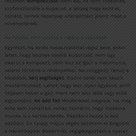
részeket
komposztáld
! Nem baj, ha nem tökéletes,
professzionális a kupacod, a lényeg hogy kezd el,
csináld, remek tápanyag-utánpótlást jelent majd a
növényeidnek.
Ne feledd, nem szokta a cigány a szántást!
Egyrészt, ha kevés tapasztalattal vágsz bele, akkor
lehet, hogy lesznek kisebb kudarcaid, nem úgy
sikerül a komposzt, nem lesz az igazi a mélymulcs,
valami történik a növényekkel. Ne csüggedj! Tanulj a
hibáidból,
kérj segítséget
. Elsőre senki nem készít
mestermunkát. Lehet, hogy lesz olyan ágyásod, amit
teljesen felver a gaz, mert nem lesz időd vagy erőd
kigyomlálni.
Ne add fel!
Mindenkivel megesik. Ha még
soha sem csináltad, nehéz felmérni, hogy mekkora
munka is a kertészkedés. Ráadásul hozzá is kell
edződni. Én tavaly május végén kezdtem el dolgozni
a Háromkaptár Biokertnél, végigdolgoztam a nyarat