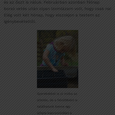
és az őszt is náluk. Februárban azonban félnap
borsó vetés után olyan izomlázam volt, hogy csak na!
Elég volt két hónap, hogy elszokjon a testem az
igénybevételtől.
Gyerekekkel is jó móka az
ültetés, de a felnőttként is
találhatunk benne egy
újfajta kapcsolódást a