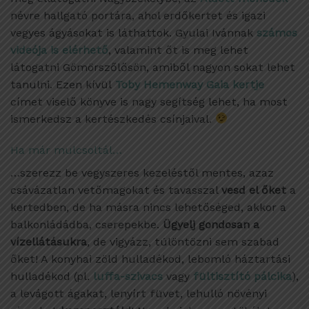
névre hallgató portára, ahol erdőkertet és igazi
vegyes ágyásokat is láthattok. Gyulai Ivánnak
számos
videója is elérhető
, valamint őt is meg lehet
látogatni Gömörszőlősön, amiből nagyon sokat lehet
tanulni. Ezen kívül
Toby Hemenway Gaia kertje
címet viselő könyve is nagy segítség lehet, ha most
ismerkedsz a kertészkedés csínjaival.
Ha már mulcsoltál…
…szerezz be vegyszeres kezeléstől mentes, azaz
csávázatlan vetőmagokat és tavasszal
vesd el őket
a
kertedben, de ha másra nincs lehetőséged, akkor a
balkonládádba, cserepekbe.
Ügyelj gondosan a
vízellátásukra
, de vigyázz, túlöntözni sem szabad
őket! A konyhai zöld hulladékod, lebomló háztartási
hulladékod (pl.
luffa-szivacs
vagy
fültisztító pálcika
),
a levágott ágakat, lenyírt füvet, lehulló növényi