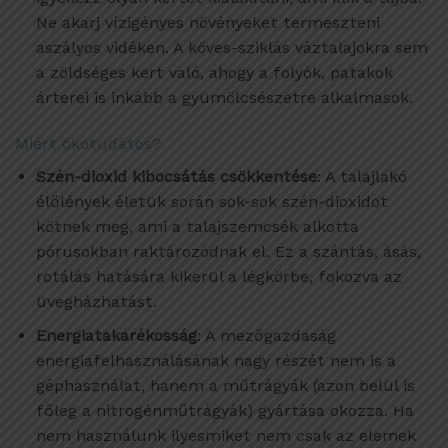
Ne akarj vízigényes növényeket termeszteni
aszályos vidéken. A köves-sziklás váztalajokra sem
a zöldséges kert való, ahogy a folyók, patakok
árterei is inkább a gyümölcsészetre alkalmasok.
Miért ökotudatos?
Szén-dioxid kibocsátás csökkentése
: A talajlakó
élőlények életük során sok-sok szén-dioxidot
kötnek meg, ami a talajszemcsék alkotta
pórusokban raktározódnak el. Ez a szántás, ásás,
rotálás hatására kikerül a légkörbe, fokozva az
üvegházhatást.
Energiatakarékosság
: A mezőgazdaság
energiafelhasználásának nagy részét nem is a
géphasználat, hanem a műtrágyák (azon belül is
főleg a nitrogénműtrágyák) gyártása okozza. Ha
nem használunk ilyesmiket nem csak az elemek