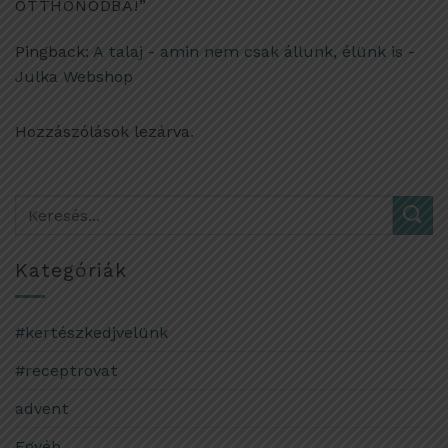
OTTHONODBA!
”
Pingback:
A talaj - amin nem csak állunk, élünk is -
Julka Webshop
Hozzászólások lezárva.
Kategóriák
#kertészkedjvelünk
#receptrovat
advent
Egyéb