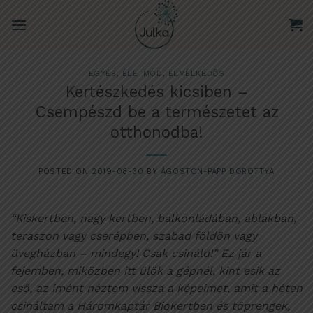
Skip
to
content
EGYÉB
,
ÉLETMÓD
,
ELMÉLKEDŐS
Kertészkedés kicsiben –
Csempészd be a természetet az
otthonodba!
POSTED ON
2019-08-30
BY
ÁGOSTON-PAPP DOROTTYA
“Kiskertben, nagy kertben, balkonládában, ablakban,
teraszon vagy cserépben, szabad földön vagy
üvegházban – mindegy! Csak csináld!”
Ez jár a
fejemben, miközben itt ülök a gépnél, kint esik az
eső, az imént néztem vissza a képeimet, amit a héten
csináltam a Háromkaptár Biokertben és töprengek,