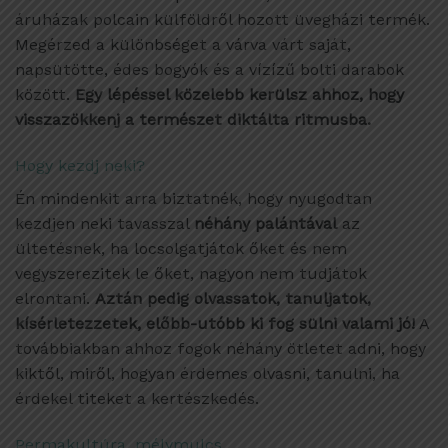
áruházak polcain külföldről hozott üvegházi termék.
Megérzed a különbséget a várva várt saját,
napsütötte, édes bogyók és a vízízű bolti darabok
között.
Egy lépéssel közelebb kerülsz ahhoz, hogy
visszazökkenj a természet diktálta ritmusba.
Hogy kezdj neki?
Én mindenkit arra biztatnék, hogy nyugodtan
kezdjen neki tavasszal
néhány palántával
az
ültetésnek, ha locsolgatjátok őket és nem
vegyszerezitek le őket, nagyon nem tudjátok
elrontani.
Aztán pedig olvassatok, tanuljatok,
kísérletezzetek, előbb-utóbb ki fog sülni valami jó!
A
továbbiakban ahhoz fogok néhány ötletet adni, hogy
kiktől, miről, hogyan érdemes olvasni, tanulni, ha
érdekel titeket a kertészkedés.
Permakultúra, mélymulcs