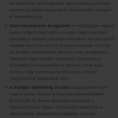
természetes körforgásába nem avatkozunk bele,
hanem az előállításuk során felhasznált energiát
is megspóroljuk.
Szermaradványok és egyebek
: A műtrágyák nagyon
rossz hatásfokkal hasznosulnak, nagy részüket
elmossa a talajvíz, tavakba, folyókba, felszín alatti
vizekbe kerülnek és ott felhalmozódnak. A nitrát
az emberi szervezetbe kerülve, más anyagokkal
rákkeltő vegyületeket alkothat. De persze a
különböző növényvédők és kártevő-irtók sem
biztos, hogy nyomtalanul eltűnnek miután
megtették a hatásukat, sőt!
A biológiai sokféleség őrzése:
A vegyszerek nem
csak a káros, hanem a hasznos szervezeteket
pusztítják el, amely igencsak veszélyes a
biodiverzitásra nézve. Ha kerülöd ezeket és a
kiskertedbe, ablakodba virágokat, mézelő