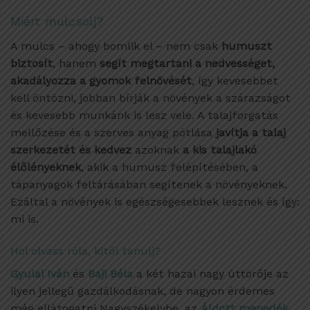
Miért mulcsolj?
A mulcs – ahogy bomlik el – nem csak
humuszt
biztosít
, hanem
segít megtartani a nedvességet,
akadályozza a gyomok felnövését
, így kevesebbet
kell öntözni, jobban bírják a növények a szárazságot
és kevesebb munkánk is lesz vele. A talajforgatás
mellőzése és a szerves anyag pótlása
javítja a talaj
szerkezetét és kedvez
azoknak
a kis talajlakó
élőlényeknek
, akik a humusz felépítésében, a
tápanyagok feltárásában segítenek a növényeknek.
Ezáltal a növények is egészségesebbek lesznek és így:
mi is.
Hol olvass róla, kitől tanulj?
Gyulai Iván
és
Baji Béla
a két hazai nagy úttörője az
ilyen jellegű gazdálkodásnak, de nagyon érdemes
még ellátogatni Nagyszékelybe, az
Áldott menedék