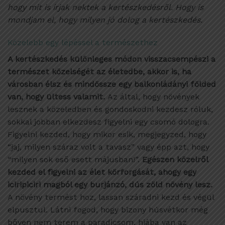
hogy mit is írjak nektek a kertészkedésről. Hogy is
mondjam el, hogy milyen jó dolog a kertészkedés.
Közelebb egy lépéssel a természethez
A kertészkedés különleges módon visszacsempészi a
természet közelségét az életedbe, akkor is, ha
városban élsz és mindössze egy balkonládányi földed
van, hogy ültess valamit.
Az által, hogy növények
lesznek a közeledben és gondoskodni kezdesz róluk,
sokkal jobban elkezdesz figyelni egy csomó dologra.
Figyelni kezded, hogy mikor esik, megjegyzed, hogy
“jaj, milyen száraz volt a tavasz” vagy épp azt, hogy
“milyen sok eső esett májusban!”.
Egészen közelről
kezded el figyelni az élet körforgását, ahogy egy
iciripiciri magból egy burjánzó, dús zöld növény lesz.
A növény termést hoz, lassan száradni kezd és végül
elpusztul. Látni fogod, hogy bizony húsvétkor még
bőven nem terem a paradicsom, hiába van az