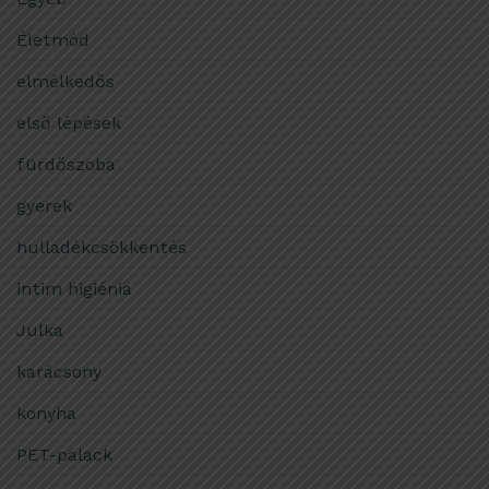
Életmód
elmélkedős
első lépések
fürdőszoba
gyerek
hulladékcsökkentés
intim higiénia
Julka
karácsony
konyha
PET-palack