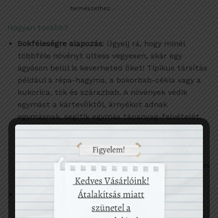
természethez…
Hogyan tovább?
Sokféleségre alapozás
: Ügyelj rá, hogy minél
többféle növényt ültess vegyesen, akár egy
ágyáson belül is keverheted őket! Tipikus társítás
például a répa-hagyma, a bokorbab-cékla vagy a
kukorica, tök és szárazbab. A növények védik
egymást a kártevőktől, árnyékot adnak
egymásnak, segítik egymás tápanyag-felvételét.
Támaszkodj a tájfajtákra, azaz környékedre
jellemző fajtákra. Ezek ellenállóbbak lesznek a
tájegység klimatikus jellemzőinek és a
betegségeknek. Ráadásul különleges formáikkal és
színeikkel kerted díszei lesznek!
Kemikáliák minimalizálása
: Műtrágyák helyett
mulcsolj, használj szerves trágyát vagy vess