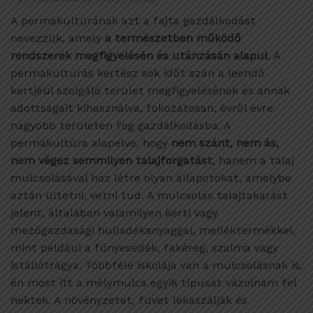
A permakultúrának azt a fajta gazdálkodást
nevezzük, amely
a természetben működő
rendszerek megfigyelésén és utánzásán alapul
. A
permakultúrás kertész sok időt szán a leendő
kertjéül szolgáló terület megfigyelésének és annak
adottságait kihasználva, fokozatosan, évről évre
nagyobb területen fog gazdálkodásba. A
permakultúra alapelve, hogy
nem szánt, nem ás,
nem végez semmilyen talajforgatást
, hanem a talaj
mulcsolásával hoz létre olyan állapotokat, amelybe
aztán ültetni, vetni tud. A mulcsolás talajtakarást
jelent, általában valamilyen kerti vagy
mezőgazdasági hulladékanyaggal, melléktermékkel,
mint például a fűnyesedék, fakéreg, szalma vagy
istállótrágya. Többféle iskolája van a mulcsolásnak is,
én most itt a mélymulcs egyik típusát vázolnám fel
nektek. A növényzetet, füvet lekaszálják és