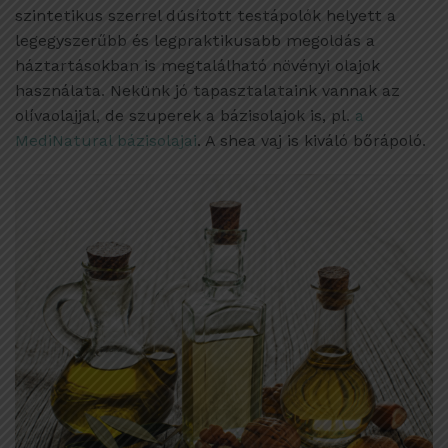
szintetikus szerrel dúsított testápolók helyett a
legegyszerűbb és legpraktikusabb megoldás a
háztartásokban is megtalálható növényi olajok
használata. Nekünk jó tapasztalataink vannak az
olívaolajjal, de szuperek a bázisolajok is, pl.
a
MediNatural bázisolajai
. A shea vaj is kiváló bőrápoló.