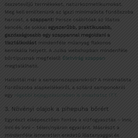
összetevőjű termékeket, natúrkozmetikumokat.
Meg kell említenünk az igazi minimalista fürdőszoba
harcost, a
szappant
! Persze csábítóak az illatos
kencék, de sokkal
egyszerűbb, praktikusabb,
gazdaságosabb egy szappannal megoldani a
tisztálkodást
mindenféle műanyag flakonos
kemikália helyett. A Julka webshopban mindenféle
bőrtípusnak megfelelő
Életvirág szappan
megtalálható.
Hallottál már a samponszappanokról? A minimalista
fürdőszoba alapkellékeiről, a szilárd samponokról
egy
régebbi bejegyzésünkben is olvashatsz ITT.
3. Növényi olajok a pihepuha bőrért
Egyrészt elképesztően fontos a vízfogyasztás – inni,
inni és inni – télen/nyáron egyaránt. Másrészt a
mindenféle ismeretlen eredetű illatanyaggal és