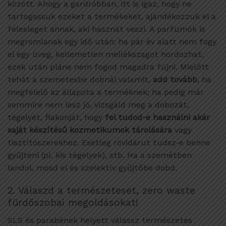
között. Ahogy a gardróbban, itt is igaz, hogy ne
tartogassuk ezeket a termékeket, ajándékozzuk el a
felesleget annak, aki hasznát veszi. A parfümök is
megromlanak egy idő után: ha pár év alatt nem fogy
el egy üveg, kellemetlen mellékszagot hordozhat,
ezek után pláne nem fogod magadra fújni. Mielőtt
tehát a szemetesbe dobnál valamit,
add tovább
, ha
megfelelő az állapota a terméknek; ha pedig már
semmire nem lesz jó, vizsgáld meg a dobozát,
tégelyét, flakonját, hogy
fel tudod-e használni akár
saját készítésű kozmetikumok tárolására
vagy
tisztítószerekhez. Esetleg rövidárut tudsz-e benne
gyűjteni (pl. kis tégelyek), stb. Ha a szemétben
landol, mosd el és szelektív gyűjtőbe dobd.
2. Válaszd a természeteset, zero waste
fürdőszobai megoldásokat!
SLS és parabének helyett válassz természetes