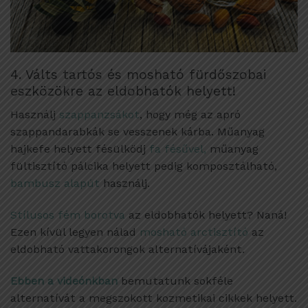
4. Válts tartós és mosható fürdőszobai
eszközökre az eldobhatók helyett!
Használj
szappanzsákot
, hogy még az apró
szappandarabkák se vesszenek kárba. Műanyag
hajkefe helyett fésülködj
fa fésűvel,
műanyag
fültisztító pálcika helyett pedig komposztálható,
bambusz alapút
használj.
Stílusos fém borotva
az eldobhatók helyett? Naná!
Ezen kívül legyen nálad
mosható arctisztító
az
eldobható vattakorongok alternatívájaként.
Ebben a videónkban
bemutatunk sokféle
alternatívát a megszokott kozmetikai cikkek helyett.