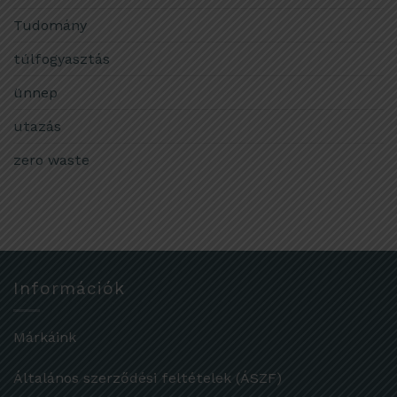
Tudomány
túlfogyasztás
ünnep
utazás
zero waste
Információk
Márkáink
Általános szerződési feltételek (ÁSZF)