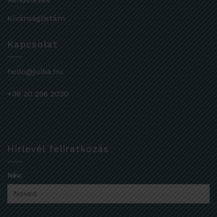
Kívánságlistám
Kapcsolat
hello@julka.hu
+36 20 296 2030
Hírlevél feliratkozás
Név: