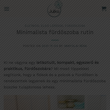
Skip
to
content
ÉLETMÓD
,
ELSŐ LÉPÉSEK
,
FÜRDŐSZOBA
Minimalista fürdőszoba rutin
POSTED ON
2021-11-04
BY
VANYOLAI RÉKA
Ki ne vágyna egy
letisztult, kompakt, egyszerű és
praktikus, fürdőszobára
? Mi most tippekkel
segítünk, hogy a fiókok és a polcok a fürdőben is
rendezettek legyenek és egy minimalista fürdőszoba
büszke tulajdonosa lehess.