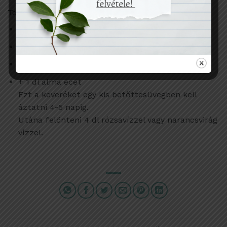
Tonizáló arcvíz
1 ek. szárított rózsaszirom
1 ek. szárított körömvirág
1 ek. szárított levendula
+ 1 dl alma ecet
Ezt a keveréket egy kis befőttesüvegben kell
áztatni 4-5 napig.
Utána felönteni 4 dl rózsavízzel vagy narancsvirág
vízzel.