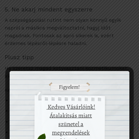
5. Ne akarj mindent egyszerre
A szépségápolási rutint nem olyan könnyű egyik
napról a másikra megváltoztatni, hagyj időt
magadnak. Fontosak az apró sikerek is, ezért
érdemes lépésről-lépésre haladni.
Plusz tipp
Ha szeretsz magad kotyvasztani kozmetikumokat,
akkor itt van 2 recept, ami érdemes kipróbálnod:
Kétbázisú sminklemosó
2 ek. mandula olaj
2 ek. sárgabarackmag olaj
1/2 ek. E vitamin
4 ek. rózsa víz