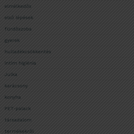
elmélkedős
első lépések
fürdőszoba
gyerek
hulladékcsökkentés
intim higiénia
Julka
karácsony
konyha
PET-palack
társadalom
termékekről