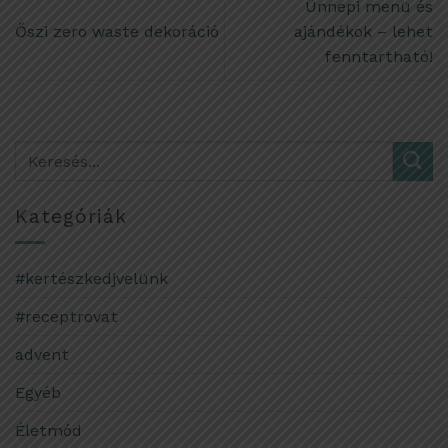
Ünnepi menü és
Őszi zero waste dekoráció
ajándékok – lehet
fenntartható!
Kategóriák
#kertészkedjvelünk
#receptrovat
advent
Egyéb
Életmód