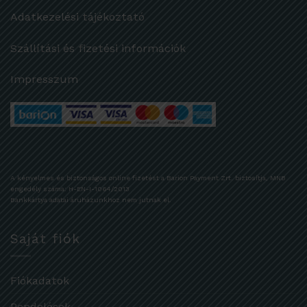
Adatkezelési tájékoztató
Szállítási és fizetési információk
Impresszum
A kényelmes és biztonságos online fizetést a Barion Payment Zrt. biztosítja, MNB
engedély száma: H-EN-I-1064/2013
Bankkártya adatai áruházunkhoz nem jutnak el.
Saját fiók
Fiókadatok
Rendelések