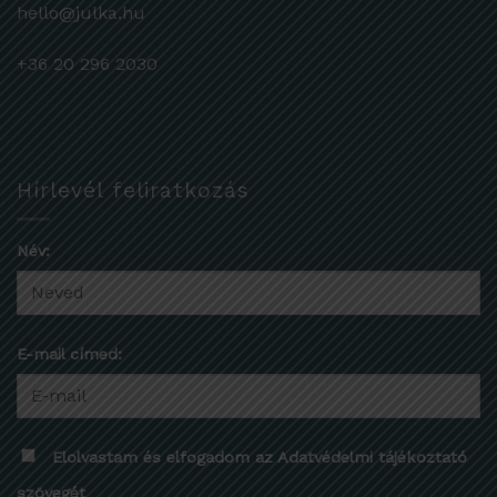
hello@julka.hu
+36 20 296 2030
Hírlevél feliratkozás
Név:
E-mail címed:
Elolvastam és elfogadom az Adatvédelmi tájékoztató
szövegét