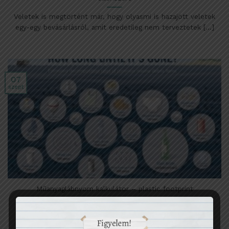
Veletek is megtörtént már, hogy olyasmi is hazajött veletek
egy-egy bevásárlásról, amit eredetileg nem terveztetek [...]
07
szept
Műanyaglábnyom kalkulátor – plastic footprint
A globális hulladékválság egyik fő eleme a műanyagok
mértéktelen gyártása és egyszer-használatos mivoltuk. A
leglényegesebb [...]