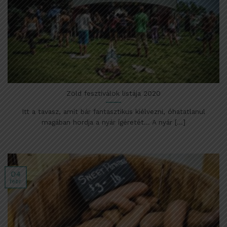
Zöld fesztiválok listája 2020
Itt a tavasz, amit bár fantasztikus kiélvezni, óhatatlanul
magában hordja a nyár ígéretét… A nyár [...]
04
febr