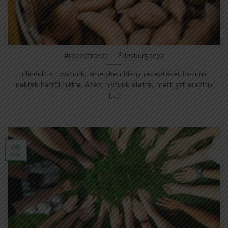
#receptrovat – Édesburgonya
Elindult a rovatunk, amelyben idény recepteket hozunk
nektek hétről hétre. Azért hívtunk életre, mert azt éreztük
[...]
08
nov