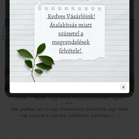
13
aug
Utazás – tippek, hogy minél környezetbarátabb legyen
Már javában tart a nyár, mindannyian készülünk vagy talán
már voltunk is nyaralni, belföldön, külföldön, [...]