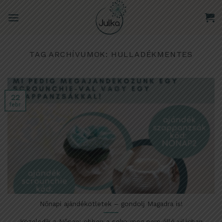
Skip
to
content
TAG ARCHÍVUMOK:
HULLADÉKMENTES
22
febr
Nőnapi ajándékötletek – gondolj Magadra is!
Közeledik a Nőnap: ebben a soha meg nem álló világban