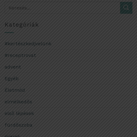
Kategóriák
#kertészkedjvelünk
#receptrovat
advent
Egyéb
Életmód
elmélkedős
első lépések
fürdőszoba
gyerek