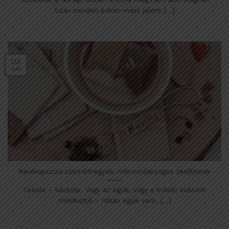
talán minden évben mást jelent [...]
03
okt
Kávékapszula szeméthegyek, mikroműanyagos teafilterek
Teázás – kávézás. Vagy az egyik, vagy a másik; sokszor
mindkettő – ritkán egyik sem. [...]